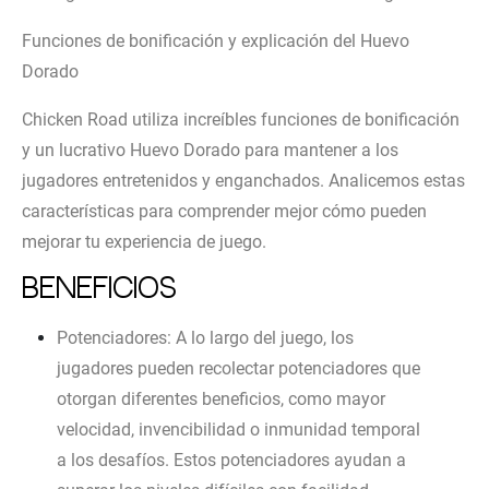
Funciones de bonificación y explicación del Huevo
Dorado
Chicken Road utiliza increíbles funciones de bonificación
y un lucrativo Huevo Dorado para mantener a los
jugadores entretenidos y enganchados. Analicemos estas
características para comprender mejor cómo pueden
mejorar tu experiencia de juego.
Beneficios
Potenciadores: A lo largo del juego, los
jugadores pueden recolectar potenciadores que
otorgan diferentes beneficios, como mayor
velocidad, invencibilidad o inmunidad temporal
a los desafíos. Estos potenciadores ayudan a