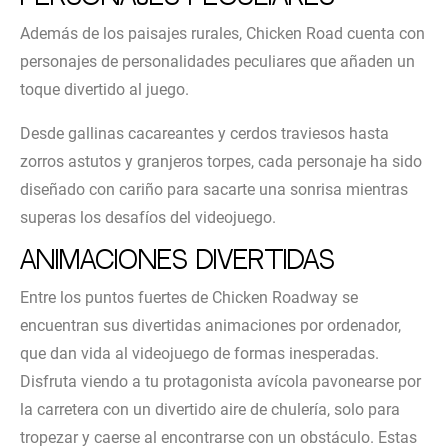
Además de los paisajes rurales, Chicken Road cuenta con
personajes de personalidades peculiares que añaden un
toque divertido al juego.
Desde gallinas cacareantes y cerdos traviesos hasta
zorros astutos y granjeros torpes, cada personaje ha sido
diseñado con cariño para sacarte una sonrisa mientras
superas los desafíos del videojuego.
Animaciones divertidas
Entre los puntos fuertes de Chicken Roadway se
encuentran sus divertidas animaciones por ordenador,
que dan vida al videojuego de formas inesperadas.
Disfruta viendo a tu protagonista avícola pavonearse por
la carretera con un divertido aire de chulería, solo para
tropezar y caerse al encontrarse con un obstáculo. Estas