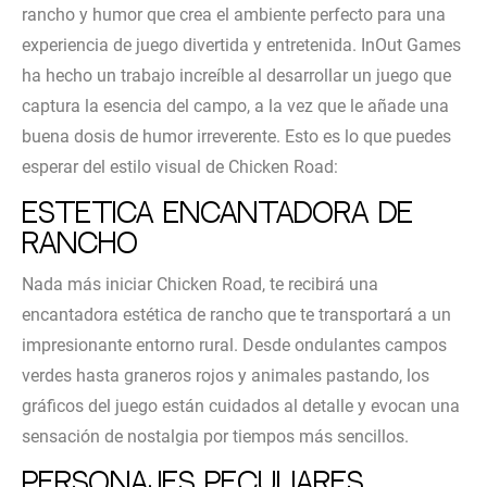
rancho y humor que crea el ambiente perfecto para una
experiencia de juego divertida y entretenida. InOut Games
ha hecho un trabajo increíble al desarrollar un juego que
captura la esencia del campo, a la vez que le añade una
buena dosis de humor irreverente. Esto es lo que puedes
esperar del estilo visual de Chicken Road:
Estética encantadora de
rancho
Nada más iniciar Chicken Road, te recibirá una
encantadora estética de rancho que te transportará a un
impresionante entorno rural. Desde ondulantes campos
verdes hasta graneros rojos y animales pastando, los
gráficos del juego están cuidados al detalle y evocan una
sensación de nostalgia por tiempos más sencillos.
Personajes peculiares