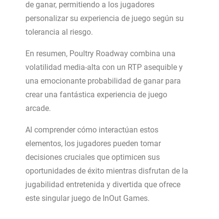
de ganar, permitiendo a los jugadores
personalizar su experiencia de juego según su
tolerancia al riesgo.
En resumen, Poultry Roadway combina una
volatilidad media-alta con un RTP asequible y
una emocionante probabilidad de ganar para
crear una fantástica experiencia de juego
arcade.
Al comprender cómo interactúan estos
elementos, los jugadores pueden tomar
decisiones cruciales que optimicen sus
oportunidades de éxito mientras disfrutan de la
jugabilidad entretenida y divertida que ofrece
este singular juego de InOut Games.