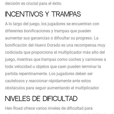
decisión es crucial para el éxito.
Incentivos y trampas
A lo largo del juego, los jugadores se encuentran con
diferentes bonificaciones y trampas que pueden
aumentar sus ganancias o dificultar su progreso. La
bonificación del Huevo Dorado es una recompensa muy
codiciada que proporciona el multiplicador más alto del
juego, mientras que trampas como coches y camiones a
toda velocidad u objetos que caen pueden terminar la
partida repentinamente. Los jugadores deben ser
cautelosos y reaccionar rápidamente ante estos
obstáculos para seguir aumentando el multiplicador.
Niveles de dificultad
Hen Road ofrece varios niveles de dificultad para