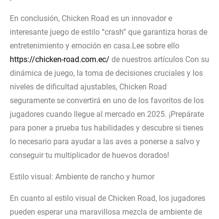
En conclusión, Chicken Road es un innovador e
interesante juego de estilo “crash” que garantiza horas de
entretenimiento y emoción en casa.Lee sobre ello
https://chicken-road.com.ec/
de nuestros artículos Con su
dinámica de juego, la toma de decisiones cruciales y los
niveles de dificultad ajustables, Chicken Road
seguramente se convertirá en uno de los favoritos de los
jugadores cuando llegue al mercado en 2025. ¡Prepárate
para poner a prueba tus habilidades y descubre si tienes
lo necesario para ayudar a las aves a ponerse a salvo y
conseguir tu multiplicador de huevos dorados!
Estilo visual: Ambiente de rancho y humor
En cuanto al estilo visual de Chicken Road, los jugadores
pueden esperar una maravillosa mezcla de ambiente de