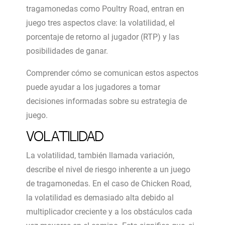
tragamonedas como Poultry Road, entran en
juego tres aspectos clave: la volatilidad, el
porcentaje de retorno al jugador (RTP) y las
posibilidades de ganar.
Comprender cómo se comunican estos aspectos
puede ayudar a los jugadores a tomar
decisiones informadas sobre su estrategia de
juego.
Volatilidad
La volatilidad, también llamada variación,
describe el nivel de riesgo inherente a un juego
de tragamonedas. En el caso de Chicken Road,
la volatilidad es demasiado alta debido al
multiplicador creciente y a los obstáculos cada