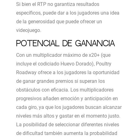
Si bien el RTP no garantiza resultados
específicos, puede dar a los jugadores una idea
de la generosidad que puede ofrecer un
videojuego.
Potencial de Ganancia
Con un multiplicador máximo de x20+ (que
incluye el codiciado Huevo Dorado), Poultry
Roadway ofrece a los jugadores la oportunidad
de ganar grandes premios si superan los
obstáculos con eficacia. Los multiplicadores
progresivos añaden emoción y anticipación en
cada giro, ya que los jugadores buscan alcanzar
niveles más altos y gastar en el momento justo.
La posibilidad de seleccionar diferentes niveles
de dificultad también aumenta la probabilidad