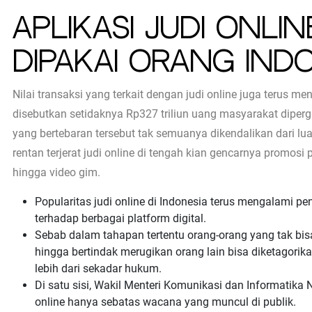
Aplikasi Judi Onli
Dipakai Orang Ind
Nilai transaksi yang terkait dengan judi online juga terus m
disebutkan setidaknya Rp327 triliun uang masyarakat dipergun
yang bertebaran tersebut tak semuanya dikendalikan dari lua
rentan terjerat judi online di tengah kian gencarnya promosi pa
hingga video gim.
Popularitas judi online di Indonesia terus mengalami pe
terhadap berbagai platform digital.
Sebab dalam tahapan tertentu orang-orang yang tak bis
hingga bertindak merugikan orang lain bisa diketagori
lebih dari sekadar hukum.
Di satu sisi, Wakil Menteri Komunikasi dan Informatika 
online hanya sebatas wacana yang muncul di publik.