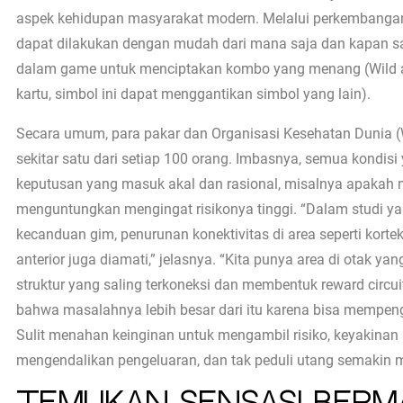
aspek kehidupan masyarakat modern. Melalui perkembangan te
dapat dilakukan dengan mudah dari mana saja dan kapan sa
dalam game untuk menciptakan kombo yang menang (Wild a
kartu, simbol ini dapat menggantikan simbol yang lain).
Secara umum, para pakar dan Organisasi Kesehatan Dunia
sekitar satu dari setiap 100 orang. Imbasnya, semua kondis
keputusan yang masuk akal dan rasional, misalnya apakah
menguntungkan mengingat risikonya tinggi. “Dalam studi y
kecanduan gim, penurunan konektivitas di area seperti korteks
anterior juga diamati,” jelasnya. “Kita punya area di otak ya
struktur yang saling terkoneksi dan membentuk reward circ
bahwa masalahnya lebih besar dari itu karena bisa mempen
Sulit menahan keinginan untuk mengambil risiko, keyakinan 
mengendalikan pengeluaran, dan tak peduli utang semakin