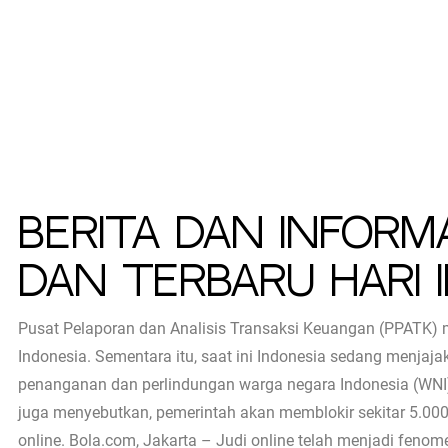
Berita dan Informa
dan Terbaru Hari i
Pusat Pelaporan dan Analisis Transaksi Keuangan (PPATK) me
Indonesia. Sementara itu, saat ini Indonesia sedang menja
penanganan dan perlindungan warga negara Indonesia (WNI) y
juga menyebutkan, pemerintah akan memblokir sekitar 5.000 
online. Bola.com, Jakarta – Judi online telah menjadi feno