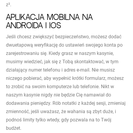
z².
Aplikacja mobilna na
Androida i iOS
Jeśli chcesz zwiększyć bezpieczeństwo, możesz dodać
dwuetapową weryfikację do ustawień swojego konta po
zarejestrowaniu się. Kiedy grasz w naszym kasynie,
musimy wiedzieć, jak się z Tobą skontaktować, w tym
działający numer telefonu i adres e-mail. Nie musisz
niczego pobierać, aby wypełnić krótki formularz, możesz
to zrobić na swoim komputerze lub telefonie. Nikt w
naszym kasynie nigdy nie będzie Cię namawiał do
dodawania pieniędzy. Rób notatki z każdej sesji, zmieniaj
zmienność, jeśli uważasz, że wahania są zbyt duże, i
podnoś limity tylko wtedy, gdy pozwala na to Twój
budżet.