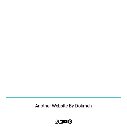
ABOUT US
PRODUCTS
PROJECTS
BLOG
CONTACT
Granite
Marble
Onyx
Quartzite
Gem Stone
Kitchen Countertops
Decorative Stone Art
Another Website By Dokmeh