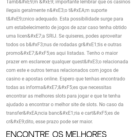
Tamb&#xE9;m &#xE9; importante lembrar que os casinos
ilegais geralmente n&#xE3;o t&#xEA;m suporte
t&#xE9;cnico adequado. Esta possibilidade surge para
um estabelecimento de jogos de azar caso tenha obtido
uma licen&#xE7;a SRIJ. Se quiseres, podes aproveitar
todos os b&#xF3;nus de rodadas gr&#xE1;tis e outras
promo&#xE7;&#xF5;es aqui listadas. Tenho o maior
prazer em esclarecer qualquer quest&#xE3;o relacionada
com este e outros temas relacionados com jogos de
casino e apostas online. Espero que tenhas encontrado
todas as informa&#xE7;&#xF5;es que necessitas
encontrar as melhores slots para jogar e que te tenha
ajudado a encontrar o melhor site de slots. No caso da
transfer&#xEA;ncia banc&#xE1;ria e cart&#xF5;es de
cr&#xE9;dito, esse prazo pode ser maior.
Encontre os Melhores