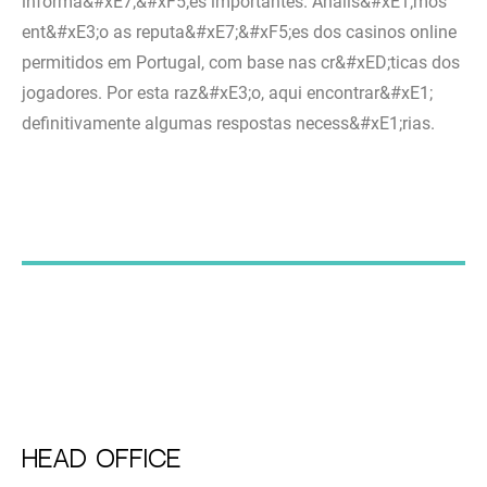
informa&#xE7;&#xF5;es importantes. Analis&#xE1;mos
ent&#xE3;o as reputa&#xE7;&#xF5;es dos casinos online
permitidos em Portugal, com base nas cr&#xED;ticas dos
jogadores. Por esta raz&#xE3;o, aqui encontrar&#xE1;
definitivamente algumas respostas necess&#xE1;rias.
Head Office