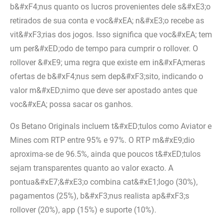
b&#xF4;nus quanto os lucros provenientes dele s&#xE3;o
retirados de sua conta e voc&#xEA; n&#xE3;o recebe as
vit&#xF3;rias dos jogos. Isso significa que voc&#xEA; tem
um per&#xED;odo de tempo para cumprir o rollover. O
rollover &#xE9; uma regra que existe em in&#xFA;meras
ofertas de b&#xF4;nus sem dep&#xF3;sito, indicando o
valor m&#xED;nimo que deve ser apostado antes que
voc&#xEA; possa sacar os ganhos.
Os Betano Originals incluem t&#xED;tulos como Aviator e
Mines com RTP entre 95% e 97%. O RTP m&#xE9;dio
aproxima-se de 96.5%, ainda que poucos t&#xED;tulos
sejam transparentes quanto ao valor exacto. A
pontua&#xE7;&#xE3;o combina cat&#xE1;logo (30%),
pagamentos (25%), b&#xF3;nus realista ap&#xF3;s
rollover (20%), app (15%) e suporte (10%).