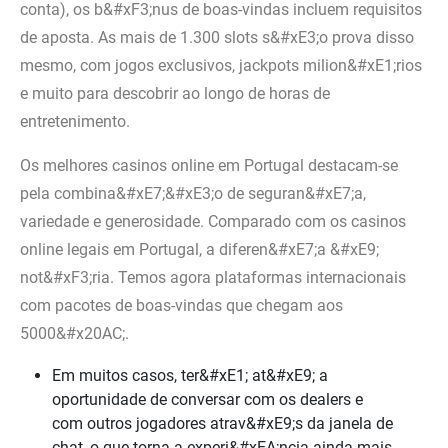
conta), os b&#xF3;nus de boas-vindas incluem requisitos
de aposta. As mais de 1.300 slots s&#xE3;o prova disso
mesmo, com jogos exclusivos, jackpots milion&#xE1;rios
e muito para descobrir ao longo de horas de
entretenimento.
Os melhores casinos online em Portugal destacam-se
pela combina&#xE7;&#xE3;o de seguran&#xE7;a,
variedade e generosidade. Comparado com os casinos
online legais em Portugal, a diferen&#xE7;a &#xE9;
not&#xF3;ria. Temos agora plataformas internacionais
com pacotes de boas-vindas que chegam aos
5000&#x20AC;.
Em muitos casos, ter&#xE1; at&#xE9; a
oportunidade de conversar com os dealers e
com outros jogadores atrav&#xE9;s da janela de
chat, o que torna a experi&#xEA;ncia ainda mais