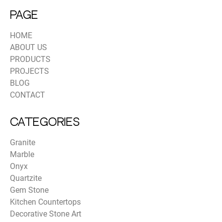
PAGE
HOME
ABOUT US
PRODUCTS
PROJECTS
BLOG
CONTACT
Categories
Granite
Marble
Onyx
Quartzite
Gem Stone
Kitchen Countertops
Decorative Stone Art