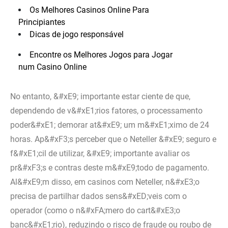
Os Melhores Casinos Online Para
Principiantes
Dicas de jogo responsável
Encontre os Melhores Jogos para Jogar
num Casino Online
No entanto, &#xE9; importante estar ciente de que,
dependendo de v&#xE1;rios fatores, o processamento
poder&#xE1; demorar at&#xE9; um m&#xE1;ximo de 24
horas. Ap&#xF3;s perceber que o Neteller &#xE9; seguro e
f&#xE1;cil de utilizar, &#xE9; importante avaliar os
pr&#xF3;s e contras deste m&#xE9;todo de pagamento.
Al&#xE9;m disso, em casinos com Neteller, n&#xE3;o
precisa de partilhar dados sens&#xED;veis com o
operador (como o n&#xFA;mero do cart&#xE3;o
banc&#xE1;rio), reduzindo o risco de fraude ou roubo de