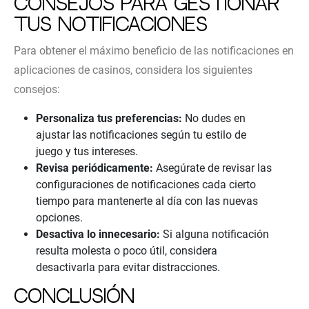
Consejos para gestionar
tus notificaciones
Para obtener el máximo beneficio de las notificaciones en
aplicaciones de casinos, considera los siguientes
consejos:
Personaliza tus preferencias:
No dudes en
ajustar las notificaciones según tu estilo de
juego y tus intereses.
Revisa periódicamente:
Asegúrate de revisar las
configuraciones de notificaciones cada cierto
tiempo para mantenerte al día con las nuevas
opciones.
Desactiva lo innecesario:
Si alguna notificación
resulta molesta o poco útil, considera
desactivarla para evitar distracciones.
Conclusión