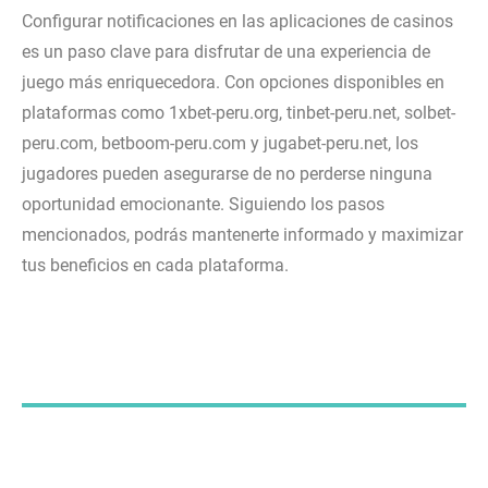
Configurar notificaciones en las aplicaciones de casinos
es un paso clave para disfrutar de una experiencia de
juego más enriquecedora. Con opciones disponibles en
plataformas como 1xbet-peru.org, tinbet-peru.net, solbet-
peru.com, betboom-peru.com y jugabet-peru.net, los
jugadores pueden asegurarse de no perderse ninguna
oportunidad emocionante. Siguiendo los pasos
mencionados, podrás mantenerte informado y maximizar
tus beneficios en cada plataforma.