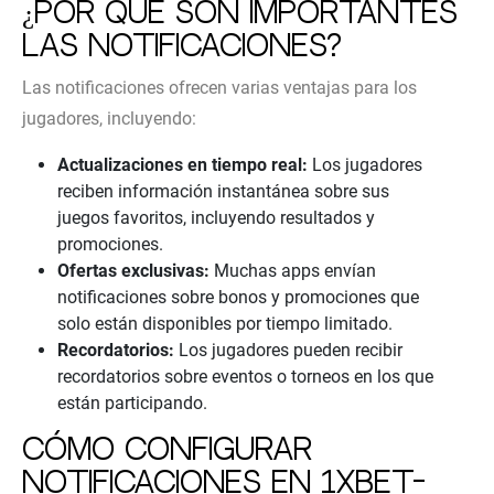
¿Por qué son importantes
las notificaciones?
Las notificaciones ofrecen varias ventajas para los
jugadores, incluyendo:
Actualizaciones en tiempo real:
Los jugadores
reciben información instantánea sobre sus
juegos favoritos, incluyendo resultados y
promociones.
Ofertas exclusivas:
Muchas apps envían
notificaciones sobre bonos y promociones que
solo están disponibles por tiempo limitado.
Recordatorios:
Los jugadores pueden recibir
recordatorios sobre eventos o torneos en los que
están participando.
Cómo configurar
notificaciones en 1xbet-