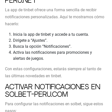
peru.net
La app de tinbet ofrece una forma sencilla de recibir
notificaciones personalizadas. Aquí te mostramos cómo
hacerlo:
Inicia la app de tinbet y accede a tu cuenta.
Dirígete a “Ajustes”.
Busca la opción “Notificaciones”.
Activa las notificaciones para promociones y
alertas de juegos.
Con estas configuraciones, estarás siempre al tanto de
las últimas novedades en tinbet.
Activar notificaciones en
solbet-peru.com
Para configurar las notificaciones en solbet, sigue estos
pasos: