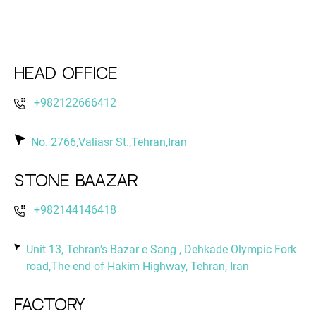
Head Office
+982122666412
No. 2766,Valiasr St.,Tehran,Iran
Stone Baazar
+982144146418
Unit 13, Tehran’s Bazar e Sang , Dehkade Olympic Fork
road,The end of Hakim Highway, Tehran, Iran
Factory