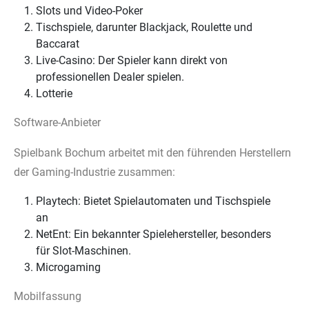
Slots und Video-Poker
Tischspiele, darunter Blackjack, Roulette und
Baccarat
Live-Casino: Der Spieler kann direkt von
professionellen Dealer spielen.
Lotterie
Software-Anbieter
Spielbank Bochum arbeitet mit den führenden Herstellern
der Gaming-Industrie zusammen:
Playtech: Bietet Spielautomaten und Tischspiele
an
NetEnt: Ein bekannter Spielehersteller, besonders
für Slot-Maschinen.
Microgaming
Mobilfassung