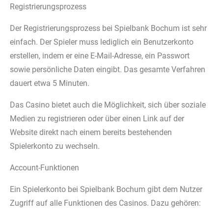
Registrierungsprozess
Der Registrierungsprozess bei Spielbank Bochum ist sehr
einfach. Der Spieler muss lediglich ein Benutzerkonto
erstellen, indem er eine E-Mail-Adresse, ein Passwort
sowie persönliche Daten eingibt. Das gesamte Verfahren
dauert etwa 5 Minuten.
Das Casino bietet auch die Möglichkeit, sich über soziale
Medien zu registrieren oder über einen Link auf der
Website direkt nach einem bereits bestehenden
Spielerkonto zu wechseln.
Account-Funktionen
Ein Spielerkonto bei Spielbank Bochum gibt dem Nutzer
Zugriff auf alle Funktionen des Casinos. Dazu gehören: