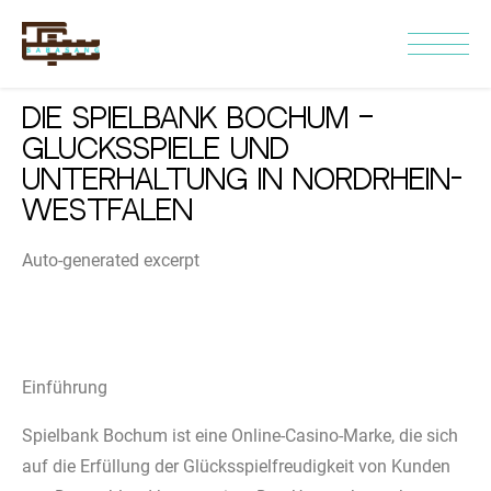
Die Spielbank Bochum –
Glücksspiele und
Unterhaltung in Nordrhein-
Westfalen
Auto-generated excerpt
Einführung
Spielbank Bochum ist eine Online-Casino-Marke, die sich
auf die Erfüllung der Glücksspielfreudigkeit von Kunden