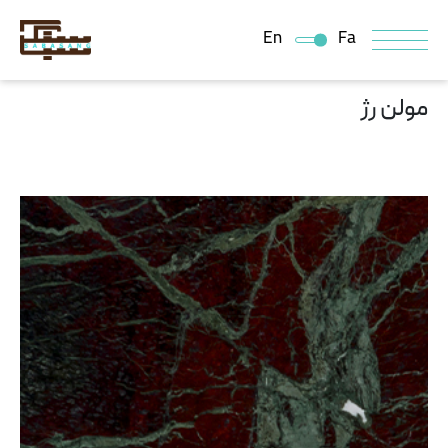
En
Fa
مولن رژ