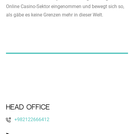
Online Casino-Sektor eingenommen und bewegt sich so,
als gäbe es keine Grenzen mehr in dieser Welt.
Head Office
+982122666412