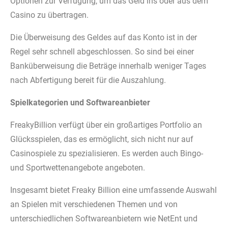
Optionen zur Verfügung, um das Geld ins oder aus dem
Casino zu übertragen.
Die Überweisung des Geldes auf das Konto ist in der
Regel sehr schnell abgeschlossen. So sind bei einer
Banküberweisung die Beträge innerhalb weniger Tages
nach Abfertigung bereit für die Auszahlung.
Spielkategorien und Softwareanbieter
FreakyBillion verfügt über ein großartiges Portfolio an
Glücksspielen, das es ermöglicht, sich nicht nur auf
Casinospiele zu spezialisieren. Es werden auch Bingo-
und Sportwettenangebote angeboten.
Insgesamt bietet Freaky Billion eine umfassende Auswahl
an Spielen mit verschiedenen Themen und von
unterschiedlichen Softwareanbietern wie NetEnt und