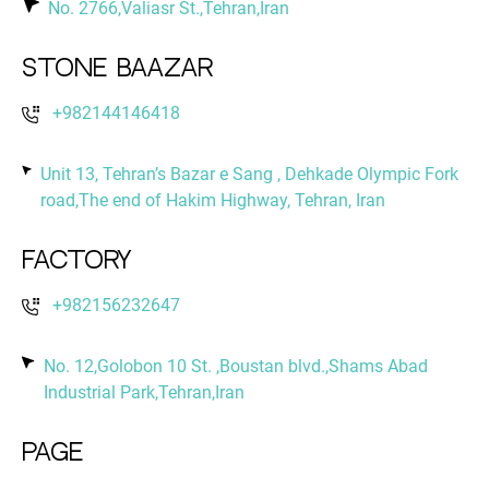
No. 2766,Valiasr St.,Tehran,Iran
Stone Baazar
+982144146418
Unit 13, Tehran’s Bazar e Sang , Dehkade Olympic Fork
road,The end of Hakim Highway, Tehran, Iran
Factory
+982156232647
No. 12,Golobon 10 St. ,Boustan blvd.,Shams Abad
Industrial Park,Tehran,Iran
PAGE