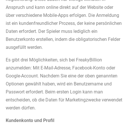
Anspruch und kann online direkt auf der Website oder
über verschiedene Mobile-Apps erfolgen. Die Anmeldung
ist ein kundenfreundlicher Prozess, der keine persönlichen
Daten erfordert. Der Spieler muss lediglich ein
Benutzerkonto erstellen, indem die obligatorischen Felder
ausgefüllt werden.
Es gibt drei Möglichkeiten, sich bei FreakyBillion
anzumelden: Mit E-Mail-Adresse, Facebook-Konto oder
Google-Account. Nachdem Sie eine der oben genannten
Optionen gewählt haben, wird ein Benutzername und
Passwort erfordert. Beim ersten Login kann man
entscheiden, ob die Daten für Marketingzwecke verwendet
werden dürfen.
Kundenkonto und Profil