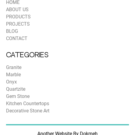
HOME
ABOUT US
PRODUCTS
PROJECTS
BLOG
CONTACT
Categories
Granite
Marble
Onyx
Quartzite
Gem Stone
Kitchen Countertops
Decorative Stone Art
Another Website By Dokmeh