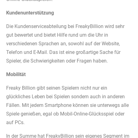
Kundenunterstützung
Die Kundenserviceabteilung bei FreakyBillion wird sehr
gut bewertet und bietet Hilfe rund um die Uhr in
verschiedenen Sprachen an, sowohl auf der Website,
Telefon und E-Mail. Das ist eine großartige Sache für
Spieler, die Schwierigkeiten oder Fragen haben.
Mobilität
Freaky Billion gibt seinen Spielern nicht nur ein
glückliches Leben bei Spielen sondern auch in anderen
Fällen. Mit jedem Smartphone können sie unterwegs alle
Spiele genießen, egal ob Mobil-Online-Glücksspiel oder
auf PCs.
In der Summe hat FreakyBillion sein eigenes Segment im