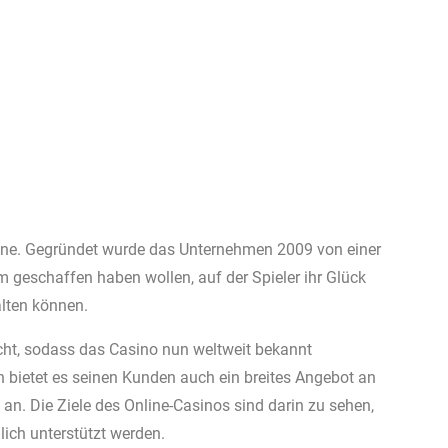
raine. Gegründet wurde das Unternehmen 2009 von einer
 geschaffen haben wollen, auf der Spieler ihr Glück
alten können.
ht, sodass das Casino nun weltweit bekannt
 bietet es seinen Kunden auch ein breites Angebot an
. Die Ziele des Online-Casinos sind darin zu sehen,
lich unterstützt werden.