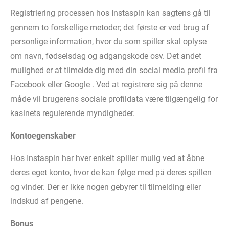
Registriering processen hos Instaspin kan sagtens gå til
gennem to forskellige metoder; det første er ved brug af
personlige information, hvor du som spiller skal oplyse
om navn, fødselsdag og adgangskode osv. Det andet
mulighed er at tilmelde dig med din social media profil fra
Facebook eller Google . Ved at registrere sig på denne
måde vil brugerens sociale profildata være tilgængelig for
kasinets regulerende myndigheder.
Kontoegenskaber
Hos Instaspin har hver enkelt spiller mulig ved at åbne
deres eget konto, hvor de kan følge med på deres spillen
og vinder. Der er ikke nogen gebyrer til tilmelding eller
indskud af pengene.
Bonus