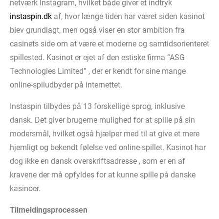
netværk Instagram, hvilket både giver et indtryk
instaspin.dk
af, hvor længe tiden har været siden kasinot
blev grundlagt, men også viser en stor ambition fra
casinets side om at være et moderne og samtidsorienteret
spillested. Kasinot er ejet af den estiske firma “ASG
Technologies Limited” , der er kendt for sine mange
online-spiludbyder på internettet.
Instaspin tilbydes på 13 forskellige sprog, inklusive
dansk. Det giver brugerne mulighed for at spille på sin
modersmål, hvilket også hjælper med til at give et mere
hjemligt og bekendt følelse ved online-spillet. Kasinot har
dog ikke en dansk overskriftsadresse , som er en af
kravene der må opfyldes for at kunne spille på danske
kasinoer.
Tilmeldingsprocessen