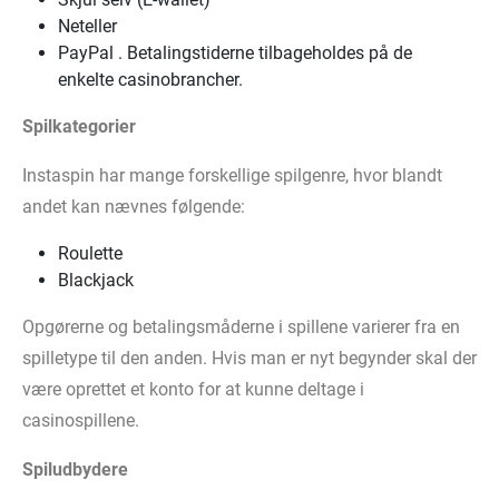
Neteller
PayPal . Betalingstiderne tilbageholdes på de
enkelte casinobrancher.
Spilkategorier
Instaspin har mange forskellige spilgenre, hvor blandt
andet kan nævnes følgende:
Roulette
Blackjack
Opgørerne og betalingsmåderne i spillene varierer fra en
spilletype til den anden. Hvis man er nyt begynder skal der
være oprettet et konto for at kunne deltage i
casinospillene.
Spiludbydere