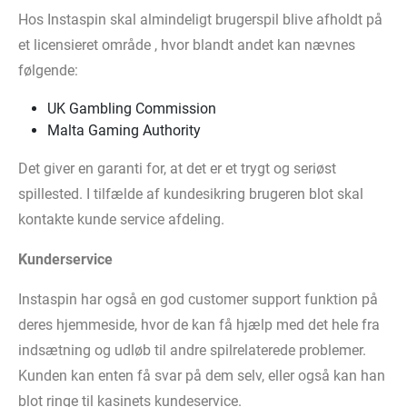
Hos Instaspin skal almindeligt brugerspil blive afholdt på
et licensieret område , hvor blandt andet kan nævnes
følgende:
UK Gambling Commission
Malta Gaming Authority
Det giver en garanti for, at det er et trygt og seriøst
spillested. I tilfælde af kundesikring brugeren blot skal
kontakte kunde service afdeling.
Kunderservice
Instaspin har også en god customer support funktion på
deres hjemmeside, hvor de kan få hjælp med det hele fra
indsætning og udløb til andre spilrelaterede problemer.
Kunden kan enten få svar på dem selv, eller også kan han
blot ringe til kasinets kundeservice.