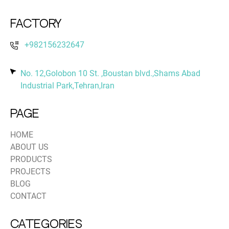
Factory
+982156232647
No. 12,Golobon 10 St. ,Boustan blvd.,Shams Abad
Industrial Park,Tehran,Iran
PAGE
HOME
ABOUT US
PRODUCTS
PROJECTS
BLOG
CONTACT
Categories