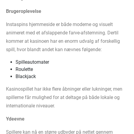
Brugeroplevelse
Instaspins hjemmeside er både moderne og visuelt
animeret med et afslappende farve-afstemning. Dertil
kommer at kasinoen har en enorm udvalg af forskellig
spill, hvor blandt andet kan nævnes følgende:
Spilleautomater
Roulette
Blackjack
Kasinospillet har ikke flere åbninger eller lukninger, men
spillerne får mulighed for at deltage på både lokale og
internationale niveauer.
Ydeevne
Spillere kan nå en større udbyder på nettet gennem