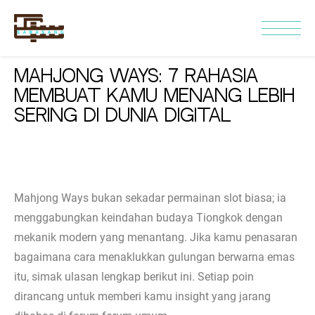
Mahjong Ways: 7 Rahasia
Membuat Kamu Menang Lebih
Sering di Dunia Digital
Mahjong Ways bukan sekadar permainan slot biasa; ia
menggabungkan keindahan budaya Tiongkok dengan
mekanik modern yang menantang. Jika kamu penasaran
bagaimana cara menaklukkan gulungan berwarna emas
itu, simak ulasan lengkap berikut ini. Setiap poin
dirancang untuk memberi kamu insight yang jarang