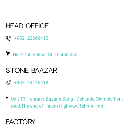
Head Office
+982122666412
No. 2766,Valiasr St.,Tehran,Iran
Stone Baazar
+982144146418
Unit 13, Tehran’s Bazar e Sang , Dehkade Olympic Fork
road,The end of Hakim Highway, Tehran, Iran
Factory