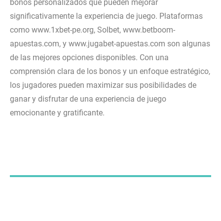
bonos personalizados que pueden mejorar
significativamente la experiencia de juego. Plataformas
como www.1xbet-pe.org, Solbet, www.betboom-
apuestas.com, y www.jugabet-apuestas.com son algunas
de las mejores opciones disponibles. Con una
comprensión clara de los bonos y un enfoque estratégico,
los jugadores pueden maximizar sus posibilidades de
ganar y disfrutar de una experiencia de juego
emocionante y gratificante.