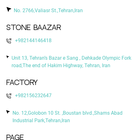
No. 2766,Valiasr St.,Tehran,Iran
Stone Baazar
+982144146418
Unit 13, Tehran’s Bazar e Sang , Dehkade Olympic Fork
road,The end of Hakim Highway, Tehran, Iran
Factory
+982156232647
No. 12,Golobon 10 St. ,Boustan blvd.,Shams Abad
Industrial Park,Tehran,Iran
PAGE