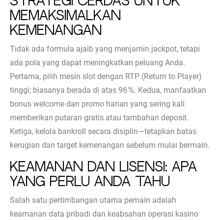
Strategi Cerdas untuk
Memaksimalkan
Kemenangan
Tidak ada formula ajaib yang menjamin jackpot, tetapi
ada pola yang dapat meningkatkan peluang Anda.
Pertama, pilih mesin slot dengan RTP (Return to Player)
tinggi; biasanya berada di atas 96 %. Kedua, manfaatkan
bonus welcome dan promo harian yang sering kali
memberikan putaran gratis atau tambahan deposit.
Ketiga, kelola bankroll secara disiplin—tetapkan batas
kerugian dan target kemenangan sebelum mulai bermain.
Keamanan dan Lisensi: Apa
yang Perlu Anda Tahu
Salah satu pertimbangan utama pemain adalah
keamanan data pribadi dan keabsahan operasi kasino