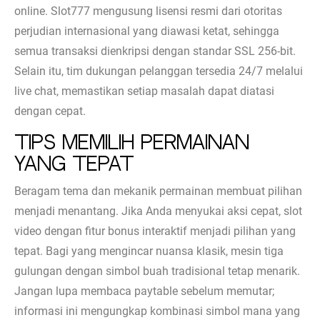
online. Slot777 mengusung lisensi resmi dari otoritas
perjudian internasional yang diawasi ketat, sehingga
semua transaksi dienkripsi dengan standar SSL 256‑bit.
Selain itu, tim dukungan pelanggan tersedia 24/7 melalui
live chat, memastikan setiap masalah dapat diatasi
dengan cepat.
Tips Memilih Permainan
yang Tepat
Beragam tema dan mekanik permainan membuat pilihan
menjadi menantang. Jika Anda menyukai aksi cepat, slot
video dengan fitur bonus interaktif menjadi pilihan yang
tepat. Bagi yang mengincar nuansa klasik, mesin tiga
gulungan dengan simbol buah tradisional tetap menarik.
Jangan lupa membaca paytable sebelum memutar;
informasi ini mengungkap kombinasi simbol mana yang