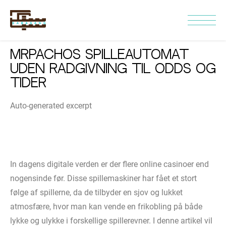
MrPachos Spilleautomat
uden Rådgivning til Odds og
Tider
Auto-generated excerpt
In dagens digitale verden er der flere online casinoer end
nogensinde før. Disse spillemaskiner har fået et stort
følge af spillerne, da de tilbyder en sjov og lukket
atmosfære, hvor man kan vende en frikobling på både
lykke og ulykke i forskellige spillerevner. I denne artikel vil