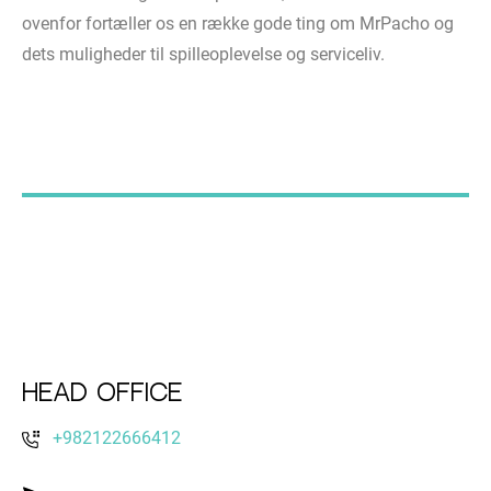
ovenfor fortæller os en række gode ting om MrPacho og
dets muligheder til spilleoplevelse og serviceliv.
Head Office
+982122666412