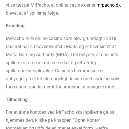
vi se tæt på MrPacho, et online casino der er
mrpacho.dk
blevet et af spillerne følge.
Branding
MrPacho er et online casino som blev grundlagt i 2018.
Casinot har sit hovedkvarter i Malta og er licensieret af
Malta Gaming Authority (MGA). Det betyder, at casinets
spillere er forsikret om en sikker og retfærdig
spillemaskineoplevelse. Casinots hjemmeside er
opbygget på et let tilgængeligt design med sorte og sølv
farver som gør det nemt for brugerne at navigere rundt.
Tilmelding
For at åbne kontoen ved MrPacho skal spillerne gå på
hjemmesiden, klikke på knappen “Opret Konto” i
topmenuet og udfylde en meget enkel form. Herfra