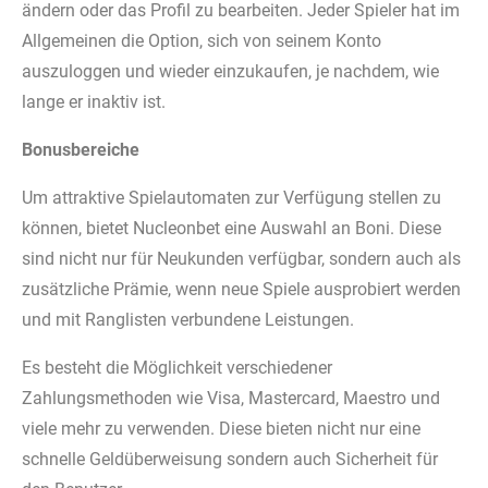
ändern oder das Profil zu bearbeiten. Jeder Spieler hat im
Allgemeinen die Option, sich von seinem Konto
auszuloggen und wieder einzukaufen, je nachdem, wie
lange er inaktiv ist.
Bonusbereiche
Um attraktive Spielautomaten zur Verfügung stellen zu
können, bietet Nucleonbet eine Auswahl an Boni. Diese
sind nicht nur für Neukunden verfügbar, sondern auch als
zusätzliche Prämie, wenn neue Spiele ausprobiert werden
und mit Ranglisten verbundene Leistungen.
Es besteht die Möglichkeit verschiedener
Zahlungsmethoden wie Visa, Mastercard, Maestro und
viele mehr zu verwenden. Diese bieten nicht nur eine
schnelle Geldüberweisung sondern auch Sicherheit für