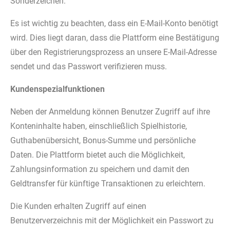
Sonderzeichen.
Es ist wichtig zu beachten, dass ein E-Mail-Konto benötigt
wird. Dies liegt daran, dass die Plattform eine Bestätigung
über den Registrierungsprozess an unsere E-Mail-Adresse
sendet und das Passwort verifizieren muss.
Kundenspezialfunktionen
Neben der Anmeldung können Benutzer Zugriff auf ihre
Konteninhalte haben, einschließlich Spielhistorie,
Guthabenübersicht, Bonus-Summe und persönliche
Daten. Die Plattform bietet auch die Möglichkeit,
Zahlungsinformation zu speichern und damit den
Geldtransfer für künftige Transaktionen zu erleichtern.
Die Kunden erhalten Zugriff auf einen
Benutzerverzeichnis mit der Möglichkeit ein Passwort zu