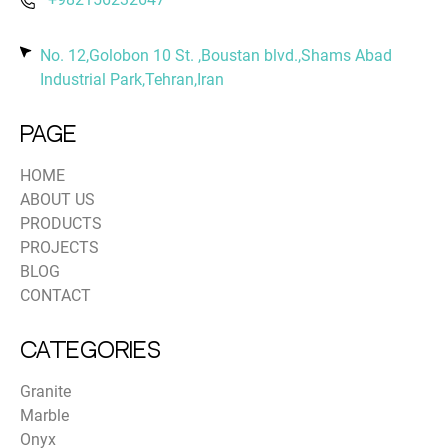
No. 12,Golobon 10 St. ,Boustan blvd.,Shams Abad
Industrial Park,Tehran,Iran
PAGE
HOME
ABOUT US
PRODUCTS
PROJECTS
BLOG
CONTACT
Categories
Granite
Marble
Onyx