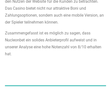
den Nutzen der Website für die Kunden zu betrachten.
Das Casino bietet nicht nur attraktive Boni und
Zahlungsoptionen, sondern auch eine mobile Version, an
der Spieler teilnehmen können.
Zusammengefasst ist es möglich zu sagen, dass
Nucleonbet ein solides Anbieterprofil aufweist und in
unserer Analyse eine hohe Notenzahl von 8/10 erhalten
hat.