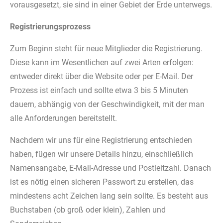
vorausgesetzt, sie sind in einer Gebiet der Erde unterwegs.
Registrierungsprozess
Zum Beginn steht für neue Mitglieder die Registrierung.
Diese kann im Wesentlichen auf zwei Arten erfolgen:
entweder direkt über die Website oder per E-Mail. Der
Prozess ist einfach und sollte etwa 3 bis 5 Minuten
dauern, abhängig von der Geschwindigkeit, mit der man
alle Anforderungen bereitstellt.
Nachdem wir uns für eine Registrierung entschieden
haben, fügen wir unsere Details hinzu, einschließlich
Namensangabe, E-Mail-Adresse und Postleitzahl. Danach
ist es nötig einen sicheren Passwort zu erstellen, das
mindestens acht Zeichen lang sein sollte. Es besteht aus
Buchstaben (ob groß oder klein), Zahlen und