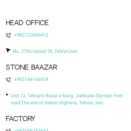
Head Office
+982122666412
No. 2766,Valiasr St.,Tehran,Iran
Stone Baazar
+982144146418
Unit 13, Tehran’s Bazar e Sang , Dehkade Olympic Fork
road,The end of Hakim Highway, Tehran, Iran
Factory
+982156232647