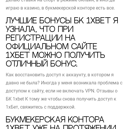
играю в казино, в букмекерской конторе есть все.
Лучшие бонусы БК 1xbet Я
узнала, что при
регистрации на
официальном сайте
1хБет можно получить
отличный бонус.
Как восстановить доступ к аккаунту, в котором я
давно не была? Иногда у меня возникала проблема с
доступом к сайту, если не включать VPN. Отзывы о
БК 1xbet К тому же чтобы снова получить доступ к
1хБет, свяжитесь с поддержкой.
Букмекерская контора
1xbet уже на протяжении