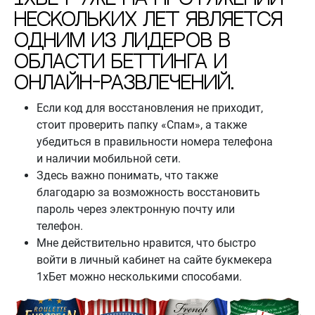
нескольких лет является
одним из лидеров в
области беттинга и
онлайн-развлечений.
Если код для восстановления не приходит,
стоит проверить папку «Спам», а также
убедиться в правильности номера телефона
и наличии мобильной сети.
Здесь важно понимать, что также
благодарю за возможность восстановить
пароль через электронную почту или
телефон.
Мне действительно нравится, что быстро
войти в личный кабинет на сайте букмекера
1хБет можно несколькими способами.