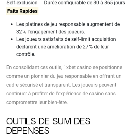
Self‑exclusion
Durée configurable de 30 à 365 jours
Faits Rapides
Les platines de jeu responsable augmentent de
32 % l’engagement des joueurs.
Les joueurs satisfaits de self‑limit acquisition
déclarent une amélioration de 27 % de leur
contrôle.
En consolidant ces outils, 1xbet casino se positionne
comme un pionnier du jeu responsable en offrant un
cadre sécurisé et transparent. Les joueurs peuvent
continuer à profiter de l’expérience de casino sans
compromettre leur bien‑être.
Outils de suivi des
dépenses