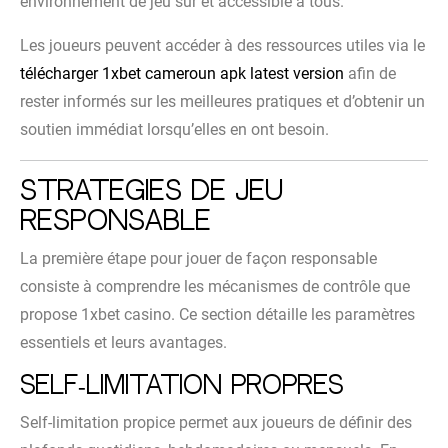
environnement de jeu sûr et accessible à tous.
Les joueurs peuvent accéder à des ressources utiles via le
télécharger 1xbet cameroun apk latest version
afin de
rester informés sur les meilleures pratiques et d’obtenir un
soutien immédiat lorsqu’elles en ont besoin.
Stratégies de jeu
responsable
La première étape pour jouer de façon responsable
consiste à comprendre les mécanismes de contrôle que
propose 1xbet casino. Ce section détaille les paramètres
essentiels et leurs avantages.
Self‑Limitation Propres
Self‑limitation propice permet aux joueurs de définir des