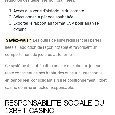
réduction des dépenses non planifiées.
Accès à la zone d’historique du compte.
Sélectionner la période souhaitée.
Exporter le rapport au format CSV pour analyse
externe.
Saviez‑vous ?
Les outils de suivi réduisent les pertes
liées à l’addiction de façon notable et favorisent un
comportement de jeu plus autonome.
Ce système de notification assure que chaque joueur
reste conscient de ses habitudes et peut ajuster son jeu
en temps réel, consolidant ainsi le positionnement 1xbet
casino comme un acteur responsable.
Responsabilité sociale du
1xbet casino