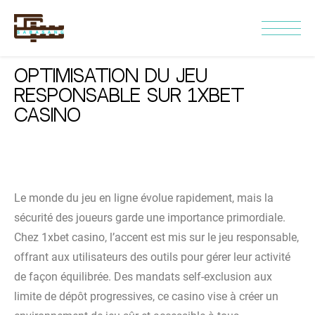
Optimisation du Jeu
Responsable sur 1xbet
casino
Le monde du jeu en ligne évolue rapidement, mais la
sécurité des joueurs garde une importance primordiale.
Chez 1xbet casino, l’accent est mis sur le jeu responsable,
offrant aux utilisateurs des outils pour gérer leur activité
de façon équilibrée. Des mandats self‑exclusion aux
limite de dépôt progressives, ce casino vise à créer un