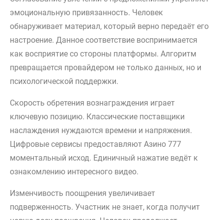
эмоциональную привязанность. Человек
обнаруживает материал, который верно передаёт его
настроение. Данное соответствие воспринимается
как восприятие со стороны платформы. Алгоритм
превращается провайдером не только данных, но и
психологической поддержки.
Скорость обретения вознаграждения играет
ключевую позицию. Классические поставщики
наслаждения нуждаются времени и напряжения.
Цифровые сервисы предоставляют Азино 777
моментальный исход. Единичный нажатие ведёт к
ознакомлению интересного видео.
Изменчивость поощрения увеличивает
подверженность. Участник не знает, когда получит