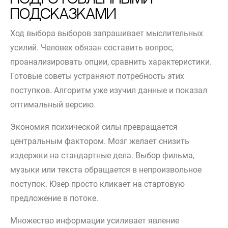
подсказками
Ход выбора выборов запрашивает мыслительных
усилий. Человек обязан составить вопрос,
проанализировать опции, сравнить характеристики.
Готовые советы устраняют потребность этих
поступков. Алгоритм уже изучил данные и показал
оптимальный версию.
Экономия психической силы превращается
центральным фактором. Мозг желает снизить
издержки на стандартные дела. Выбор фильма,
музыки или текста обращается в непроизвольное
поступок. Юзер просто кликает на стартовую
предложение в потоке.
Множество информации усиливает явление