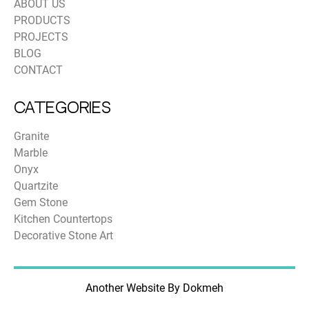
ABOUT US
PRODUCTS
PROJECTS
BLOG
CONTACT
Categories
Granite
Marble
Onyx
Quartzite
Gem Stone
Kitchen Countertops
Decorative Stone Art
Another Website By Dokmeh