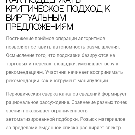
Как поддержать
критическое подход к
виртуальным
предложениям
Постижение приёмов операции алгоритмов
позволяет оставить автономность размышления.
Осмысление того, что подсказки базируются на
торговых интересах площадки, уменьшает веру к
рекомендациям. Участник начинает воспринимать
рекомендации как инструмент манипуляции.
Периодическая сверка каналов сведений формирует
рациональное рассуждение. Сравнение разных точек
зрения показывает ограниченность
автоматизированной подборки. Розыск материалов
за пределами выданной списка расширяет спектр.