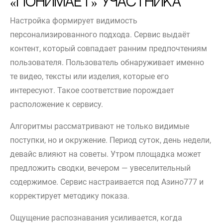
«понимает» участника
Настройка формирует видимость
персонализированного подхода. Сервис выдаёт
контент, который совпадает ранним предпочтениям
пользователя. Пользователь обнаруживает именно
те видео, тексты или изделия, которые его
интересуют. Такое соответствие порождает
расположение к сервису.
Алгоритмы рассматривают не только видимые
поступки, но и окружение. Период суток, день недели,
девайс влияют на советы. Утром площадка может
предложить сводки, вечером — увеселительный
содержимое. Сервис настраивается под Азино777 и
корректирует методику показа.
Ощущение распознавания усиливается, когда