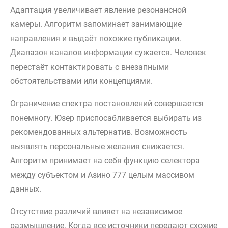
Адаптация увеличивает явление резонансной
камеры. Алгоритм запоминает занимающие
направления и выдаёт похожие публикации.
Диапазон каналов информации сужается. Человек
перестаёт контактировать с внезапными
обстоятельствами или концепциями.
Ограничение спектра постановлений совершается
понемногу. Юзер приспосабливается выбирать из
рекомендованных альтернатив. Возможность
выявлять персональные желания снижается.
Алгоритм принимает на себя функцию селектора
между субъектом и Азино 777 целым массивом
данных.
Отсутствие различий влияет на независимое
размышление. Когда все источники передают схожие