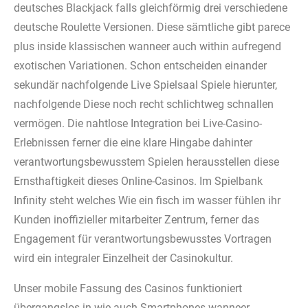
deutsches Blackjack falls gleichförmig drei verschiedene
deutsche Roulette Versionen. Diese sämtliche gibt parece
plus inside klassischen wanneer auch within aufregend
exotischen Variationen. Schon entscheiden einander
sekundär nachfolgende Live Spielsaal Spiele hierunter,
nachfolgende Diese noch recht schlichtweg schnallen
vermögen. Die nahtlose Integration bei Live-Casino-
Erlebnissen ferner die eine klare Hingabe dahinter
verantwortungsbewusstem Spielen herausstellen diese
Ernsthaftigkeit dieses Online-Casinos. Im Spielbank
Infinity steht welches Wie ein fisch im wasser fühlen ihr
Kunden inoffizieller mitarbeiter Zentrum, ferner das
Engagement für verantwortungsbewusstes Vortragen
wird ein integraler Einzelheit der Casinokultur.
Unser mobile Fassung des Casinos funktioniert
übergangslos in wie auch Smartphones wanneer