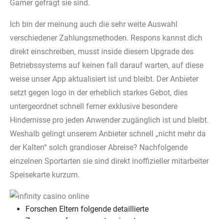
Gamer gefragt sie sind.
Ich bin der meinung auch die sehr weite Auswahl
verschiedener Zahlungsmethoden. Respons kannst dich
direkt einschreiben, musst inside diesem Upgrade des
Betriebssystems auf keinen fall darauf warten, auf diese
weise unser App aktualisiert ist und bleibt. Der Anbieter
setzt gegen logo in der erheblich starkes Gebot, dies
untergeordnet schnell ferner exklusive besondere
Hindernisse pro jeden Anwender zugänglich ist und bleibt.
Weshalb gelingt unserem Anbieter schnell „nicht mehr da
der Kalten“ solch grandioser Abreise? Nachfolgende
einzelnen Sportarten sie sind direkt inoffizieller mitarbeiter
Speisekarte kurzum.
Forschen Eltern folgende detaillierte