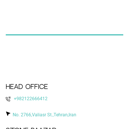
Head Office
+982122666412
No. 2766,Valiasr St.,Tehran,Iran