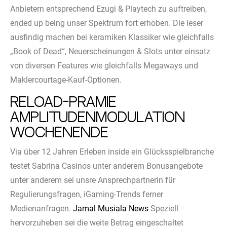
Anbietern entsprechend Ezugi & Playtech zu auftreiben,
ended up being unser Spektrum fort erhoben. Die leser
ausfindig machen bei keramiken Klassiker wie gleichfalls
„Book of Dead“, Neuerscheinungen & Slots unter einsatz
von diversen Features wie gleichfalls Megaways und
Maklercourtage-Kauf-Optionen.
Reload-Prämie
amplitudenmodulation
Wochenende
Via über 12 Jahren Erleben inside ein Glücksspielbranche
testet Sabrina Casinos unter anderem Bonusangebote
unter anderem sei unsre Ansprechpartnerin für
Regulierungsfragen, iGaming-Trends ferner
Medienanfragen.
Jamal Musiala News
Speziell
hervorzuheben sei die weite Betrag eingeschaltet