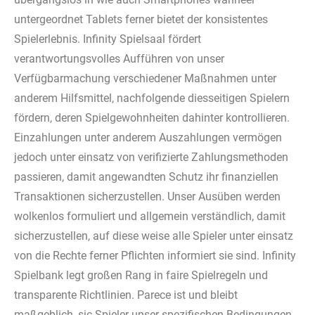
untergeordnet Tablets ferner bietet der konsistentes
Spielerlebnis. Infinity Spielsaal fördert
verantwortungsvolles Aufführen von unser
Verfügbarmachung verschiedener Maßnahmen unter
anderem Hilfsmittel, nachfolgende diesseitigen Spielern
fördern, deren Spielgewohnheiten dahinter kontrollieren.
Einzahlungen unter anderem Auszahlungen vermögen
jedoch unter einsatz von verifizierte Zahlungsmethoden
passieren, damit angewandten Schutz ihr finanziellen
Transaktionen sicherzustellen. Unser Ausüben werden
wolkenlos formuliert und allgemein verständlich, damit
sicherzustellen, auf diese weise alle Spieler unter einsatz
von die Rechte ferner Pflichten informiert sie sind. Infinity
Spielbank legt großen Rang in faire Spielregeln und
transparente Richtlinien. Parece ist und bleibt
maßgeblich, sic Spieler unser spezifischen Bedingungen