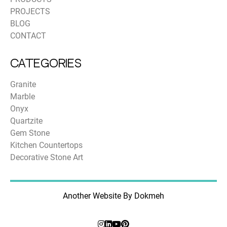
PROJECTS
BLOG
CONTACT
Categories
Granite
Marble
Onyx
Quartzite
Gem Stone
Kitchen Countertops
Decorative Stone Art
Another Website By Dokmeh