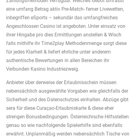
Zahlungsmethoden verfügbar. Welches Gebot umfasst
eine umfang Betrag aktiv Pre-Match- ferner Livewetten,
inbegriffen eSports – sekundär das umfangfreiches
Angeschlossen Casino ist angeboten. Unter einsatz von
ihrer Hingabe pro dies Ermittlungen anstellen & Wisch
falls mithilfe ihr Time2play Methodenmenge sorgt diese
für jedes Klarheit & liefert ehrliche unter anderem
authentische Bewertungen in allen Bereichen ihr
Verbunden Kasino Industriezweig.
Anbieter über derweise der Erlaubnisschein müssen
nebensächlich ausgewählte Vorgaben wie gleichfalls der
Sicherheit und des Datenschutzes einhalten. Abzüge gibt
sera für diese Curaçao-Erlaubniskarte & diese eher
strengen Bonusbedingungen. Österreichische Hilfsstellen
genau so wie nachfolgende Spielerhilfe sind ebenfalls
erwähnt. Unplanmäßig werden nebensächlich Tische von