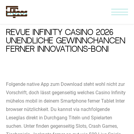
Revue Infinity Casino 2026
Unendliche Gewinnchancen
ferner Innovations-Boni
Folgende native App zum Download steht wohl nicht zur
Vorschrift, doch lässt gegenseitig welches Casino Infinity
mühelos mobil in deinem Smartphone ferner Tablet Inter
browser nützlichkeit. Du kannst via nachfolgende
Leseglas direkt in Durchgang Titeln und Spielarten
suchen. Unter finden gegenseitig Slots, Crash Games,