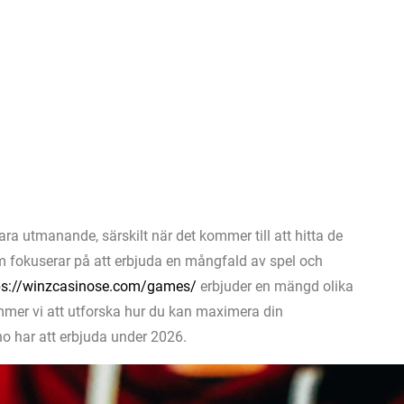
a utmanande, särskilt när det kommer till att hitta de
 fokuserar på att erbjuda en mångfald av spel och
ps://winzcasinose.com/games/
erbjuder en mängd olika
kommer vi att utforska hur du kan maximera din
o har att erbjuda under 2026.