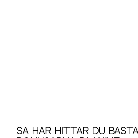
Så här hittar du bäst