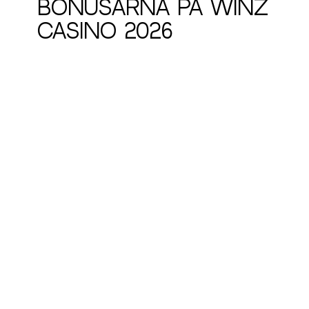
bonusarna på Winz
Casino 2026