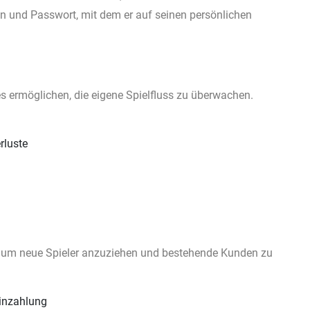
en und Passwort, mit dem er auf seinen persönlichen
es ermöglichen, die eigene Spielfluss zu überwachen.
rluste
n, um neue Spieler anzuziehen und bestehende Kunden zu
Einzahlung