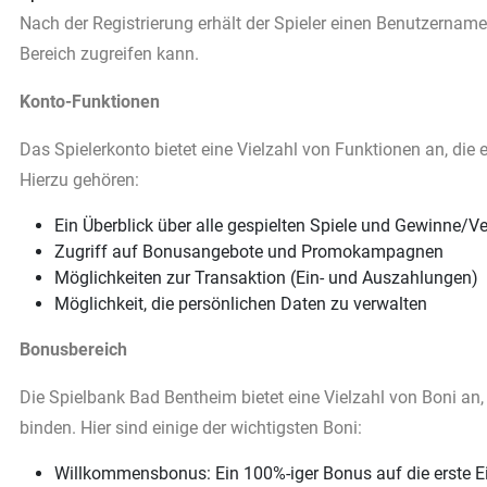
Nach der Registrierung erhält der Spieler einen Benutzernam
Bereich zugreifen kann.
Konto-Funktionen
Das Spielerkonto bietet eine Vielzahl von Funktionen an, die 
Hierzu gehören:
Ein Überblick über alle gespielten Spiele und Gewinne/Ve
Zugriff auf Bonusangebote und Promokampagnen
Möglichkeiten zur Transaktion (Ein- und Auszahlungen)
Möglichkeit, die persönlichen Daten zu verwalten
Bonusbereich
Die Spielbank Bad Bentheim bietet eine Vielzahl von Boni a
binden. Hier sind einige der wichtigsten Boni:
Willkommensbonus: Ein 100%-iger Bonus auf die erste 