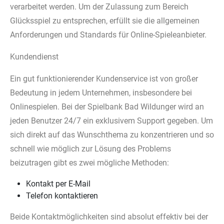
verarbeitet werden. Um der Zulassung zum Bereich
Glücksspiel zu entsprechen, erfüllt sie die allgemeinen
Anforderungen und Standards für Online-Spieleanbieter.
Kundendienst
Ein gut funktionierender Kundenservice ist von großer
Bedeutung in jedem Unternehmen, insbesondere bei
Onlinespielen. Bei der Spielbank Bad Wildunger wird an
jeden Benutzer 24/7 ein exklusivem Support gegeben. Um
sich direkt auf das Wunschthema zu konzentrieren und so
schnell wie möglich zur Lösung des Problems
beizutragen gibt es zwei mögliche Methoden:
Kontakt per E-Mail
Telefon kontaktieren
Beide Kontaktmöglichkeiten sind absolut effektiv bei der