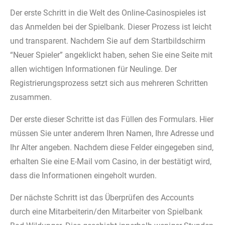
Der erste Schritt in die Welt des Online-Casinospieles ist
das Anmelden bei der Spielbank. Dieser Prozess ist leicht
und transparent. Nachdem Sie auf dem Startbildschirm
“Neuer Spieler” angeklickt haben, sehen Sie eine Seite mit
allen wichtigen Informationen für Neulinge. Der
Registrierungsprozess setzt sich aus mehreren Schritten
zusammen.
Der erste dieser Schritte ist das Füllen des Formulars. Hier
müssen Sie unter anderem Ihren Namen, Ihre Adresse und
Ihr Alter angeben. Nachdem diese Felder eingegeben sind,
erhalten Sie eine E-Mail vom Casino, in der bestätigt wird,
dass die Informationen eingeholt wurden.
Der nächste Schritt ist das Überprüfen des Accounts
durch eine Mitarbeiterin/den Mitarbeiter von Spielbank