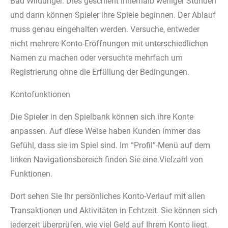
Bad Wildunger. Dies geschieht innerhalb weniger Stunden
und dann können Spieler ihre Spiele beginnen. Der Ablauf
muss genau eingehalten werden. Versuche, entweder
nicht mehrere Konto-Eröffnungen mit unterschiedlichen
Namen zu machen oder versuchte mehrfach um
Registrierung ohne die Erfüllung der Bedingungen.
Kontofunktionen
Die Spieler in den Spielbank können sich ihre Konte
anpassen. Auf diese Weise haben Kunden immer das
Gefühl, dass sie im Spiel sind. Im “Profil”-Menü auf dem
linken Navigationsbereich finden Sie eine Vielzahl von
Funktionen.
Dort sehen Sie Ihr persönliches Konto-Verlauf mit allen
Transaktionen und Aktivitäten in Echtzeit. Sie können sich
jederzeit überprüfen, wie viel Geld auf Ihrem Konto liegt.