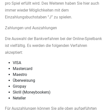
pro Spiel erfüllt wird. Des Weiteren haben Sie hier auch
immer wieder Möglichkeiten mit dem
Einzahlungsbuchstaben “J” zu spielen.
Zahlungen und Auszahlungen
Die Auswahl der Bankverfahren bei der Online-Spielbank
ist vielfältig. Es werden die folgenden Verfahren
akzeptiert:
VISA
Mastercard
Maestro
Überweisung
Giropay
Skrill (Moneybookers)
Neteller
Für Auszahlungen können Sie alle oben aufgeführten