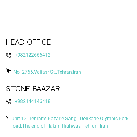
Head Office
+982122666412
No. 2766,Valiasr St.,Tehran,Iran
Stone Baazar
+982144146418
Unit 13, Tehran’s Bazar e Sang , Dehkade Olympic Fork
road,The end of Hakim Highway, Tehran, Iran