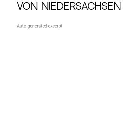
von Niedersachsen
Auto-generated excerpt