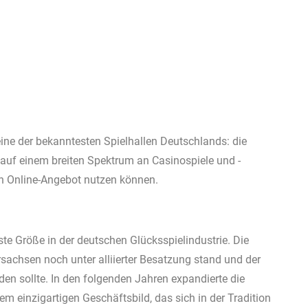
eine der bekanntesten Spielhallen Deutschlands: die
r auf einem breiten Spektrum an Casinospiele und -
n Online-Angebot nutzen können.
ste Größe in der deutschen Glücksspielindustrie. Die
rsachsen noch unter alliierter Besatzung stand und der
 sollte. In den folgenden Jahren expandierte die
 einzigartigen Geschäftsbild, das sich in der Tradition