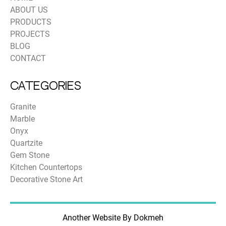
ABOUT US
PRODUCTS
PROJECTS
BLOG
CONTACT
Categories
Granite
Marble
Onyx
Quartzite
Gem Stone
Kitchen Countertops
Decorative Stone Art
Another Website By Dokmeh