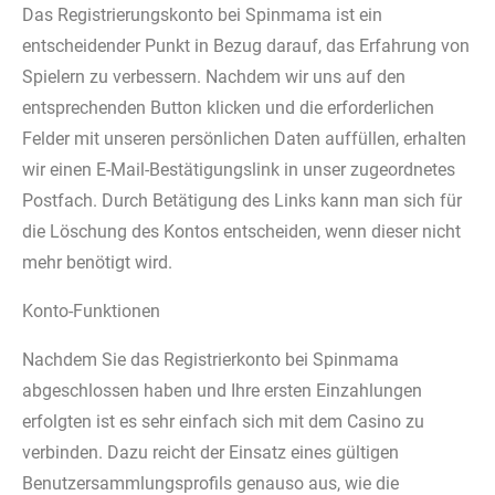
Das Registrierungskonto bei Spinmama ist ein
entscheidender Punkt in Bezug darauf, das Erfahrung von
Spielern zu verbessern. Nachdem wir uns auf den
entsprechenden Button klicken und die erforderlichen
Felder mit unseren persönlichen Daten auffüllen, erhalten
wir einen E-Mail-Bestätigungslink in unser zugeordnetes
Postfach. Durch Betätigung des Links kann man sich für
die Löschung des Kontos entscheiden, wenn dieser nicht
mehr benötigt wird.
Konto-Funktionen
Nachdem Sie das Registrierkonto bei Spinmama
abgeschlossen haben und Ihre ersten Einzahlungen
erfolgten ist es sehr einfach sich mit dem Casino zu
verbinden. Dazu reicht der Einsatz eines gültigen
Benutzersammlungsprofils genauso aus, wie die