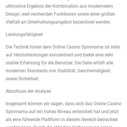
ultimative Ergebnis der Kombination aus modernstem
Design, weit reichenden Funktionen sowie einer großen
Vielfalt an Unterhaltungsangebot bezeichnet werden.
Leistungsfähigkeit
Die Technik hinter dem Online Casino Spinmama ist stets
auf Höchstleistungen konzentriert und bietet eine sehr
stabile Erfahrung für die Benutzer. Die Seite erfüllt alle
modernen Standards von Stabilität, Geschwindigkeit
sowie Sicherheit.
Abschluss der Analyse
Insgesamt können wir sagen, dass sich das Online Casino
Spinmama auf ein hohes Niveau entwickelt hat und jetzt
als eine führende Plattform in diesem Bereich betrachtet