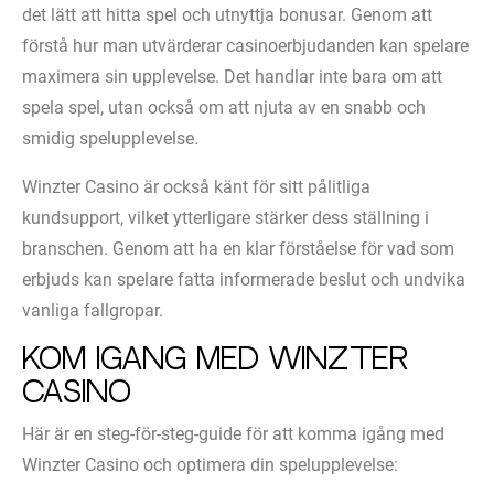
det lätt att hitta spel och utnyttja bonusar. Genom att
förstå hur man utvärderar casinoerbjudanden kan spelare
maximera sin upplevelse. Det handlar inte bara om att
spela spel, utan också om att njuta av en snabb och
smidig spelupplevelse.
Winzter Casino är också känt för sitt pålitliga
kundsupport, vilket ytterligare stärker dess ställning i
branschen. Genom att ha en klar förståelse för vad som
erbjuds kan spelare fatta informerade beslut och undvika
vanliga fallgropar.
Kom igång med Winzter
Casino
Här är en steg-för-steg-guide för att komma igång med
Winzter Casino och optimera din spelupplevelse: