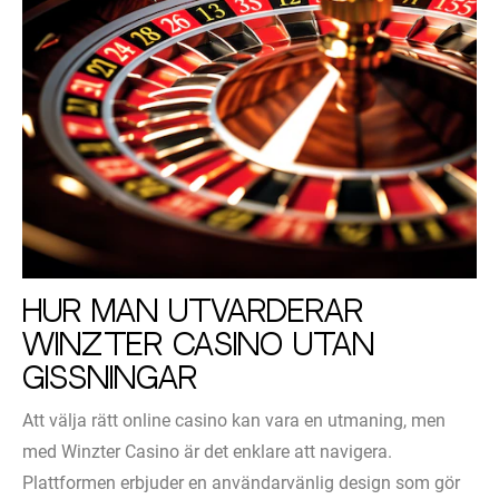
Hur man utvärderar
Winzter Casino utan
gissningar
Att välja rätt online casino kan vara en utmaning, men
med Winzter Casino är det enklare att navigera.
Plattformen erbjuder en användarvänlig design som gör