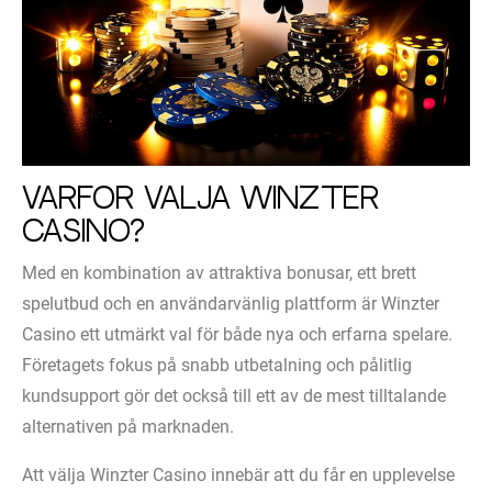
Varför välja Winzter
Casino?
Med en kombination av attraktiva bonusar, ett brett
spelutbud och en användarvänlig plattform är Winzter
Casino ett utmärkt val för både nya och erfarna spelare.
Företagets fokus på snabb utbetalning och pålitlig
kundsupport gör det också till ett av de mest tilltalande
alternativen på marknaden.
Att välja Winzter Casino innebär att du får en upplevelse