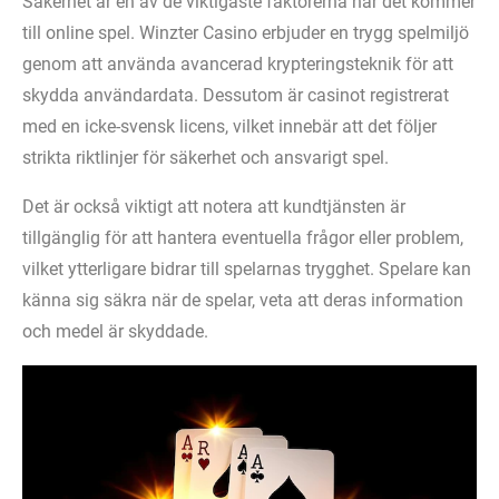
Säkerhet är en av de viktigaste faktorerna när det kommer
till online spel. Winzter Casino erbjuder en trygg spelmiljö
genom att använda avancerad krypteringsteknik för att
skydda användardata. Dessutom är casinot registrerat
med en icke-svensk licens, vilket innebär att det följer
strikta riktlinjer för säkerhet och ansvarigt spel.
Det är också viktigt att notera att kundtjänsten är
tillgänglig för att hantera eventuella frågor eller problem,
vilket ytterligare bidrar till spelarnas trygghet. Spelare kan
känna sig säkra när de spelar, veta att deras information
och medel är skyddade.