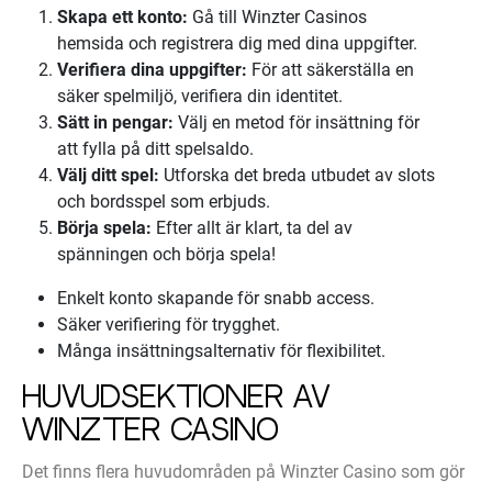
Skapa ett konto:
Gå till Winzter Casinos
hemsida och registrera dig med dina uppgifter.
Verifiera dina uppgifter:
För att säkerställa en
säker spelmiljö, verifiera din identitet.
Sätt in pengar:
Välj en metod för insättning för
att fylla på ditt spelsaldo.
Välj ditt spel:
Utforska det breda utbudet av slots
och bordsspel som erbjuds.
Börja spela:
Efter allt är klart, ta del av
spänningen och börja spela!
Enkelt konto skapande för snabb access.
Säker verifiering för trygghet.
Många insättningsalternativ för flexibilitet.
Huvudsektioner av
Winzter Casino
Det finns flera huvudområden på Winzter Casino som gör