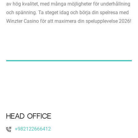
av hög kvalitet, med många möjligheter för underhållning
och spänning. Ta steget idag och börja din spelresa med
Winzter Casino för att maximera din spelupplevelse 2026!
Head Office
+982122666412