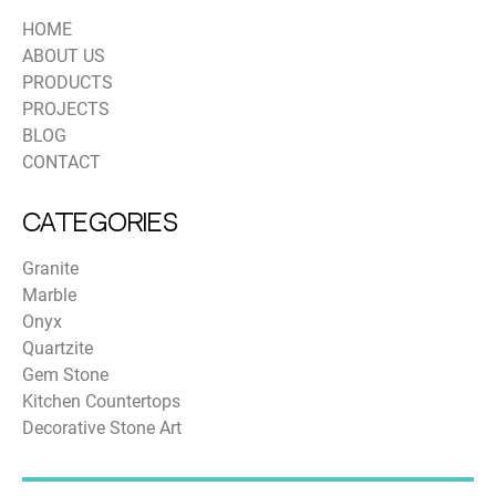
HOME
ABOUT US
PRODUCTS
PROJECTS
BLOG
CONTACT
Categories
Granite
Marble
Onyx
Quartzite
Gem Stone
Kitchen Countertops
Decorative Stone Art