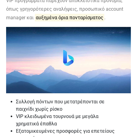
VIP προγράμματα παρέχουν αποκλειστικά προνόμια,
όπως γρηγορότερες αναλήψεις, προσωπικό account
manager και
αυξημένα όρια πονταρίσματος
.
Συλλογή πόντων που μετατρέπονται σε
παιχνίδι χωρίς ρίσκο
VIP κλειδωμένα τουρνουά με μεγάλα
χρηματικά έπαθλα
Εξατομικευμένες προσφορές για επετείους