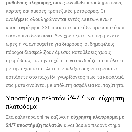
μεθόδους πληρωμής
, όπως e-wallets, προπληρωμένες
κάρτες και άμεσες τραπεζικές μεταφορές. Οι
αναλήψεις ολοκληρώνονται εντός λεπτών, ενώ η
κρυπτογράφηση SSL προστατεύει κάθε προσωπικό και
οικονομικό δεδομένο. Δεν χρειάζεται να περιμένετε
ώρες ή να ανησυχείτε για διαρροές· οι δημοφιλείς
πάροχοι διασφαλίζουν άμεσες καταθέσεις χωρίς
προμήθειες, με την ταχύτητα να συνδυάζεται απόλυτα
με την αξιοπιστία. Αυτή η ευελιξία σάς επιτρέπει να
εστιάσετε στο παιχνίδι, γνωρίζοντας πως τα κεφάλαιά
σας μετακινούνται με απόλυτη ασφάλεια και ταχύτητα.
Υποστήριξη πελατών 24/7 και εύχρηστη
πλατφόρμα
Στα καλύτερα online καζίνο, η
εύχρηστη πλατφόρμα με
24/7 υποστήριξη πελατών
είναι βασικό πλεονέκτημα.