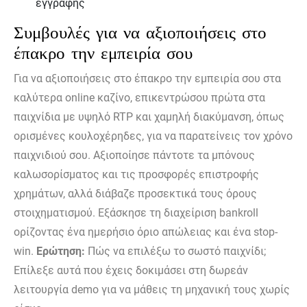
εγγραφής
Συμβουλές για να αξιοποιήσεις στο
έπακρο την εμπειρία σου
Για να αξιοποιήσεις στο έπακρο την εμπειρία σου στα
καλύτερα online καζίνο, επικεντρώσου πρώτα στα
παιχνίδια με υψηλό RTP και χαμηλή διακύμανση, όπως
ορισμένες κουλοχέρηδες, για να παρατείνεις τον χρόνο
παιχνιδιού σου. Αξιοποίησε πάντοτε τα μπόνους
καλωσορίσματος και τις προσφορές επιστροφής
χρημάτων, αλλά διάβαζε προσεκτικά τους όρους
στοιχηματισμού. Εξάσκησε τη διαχείριση bankroll
ορίζοντας ένα ημερήσιο όριο απώλειας και ένα stop-
win.
Ερώτηση:
Πώς να επιλέξω το σωστό παιχνίδι;
Επίλεξε αυτά που έχεις δοκιμάσει στη δωρεάν
λειτουργία demo για να μάθεις τη μηχανική τους χωρίς