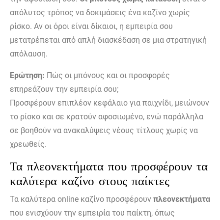
απόλυτος τρόπος να δοκιμάσεις ένα καζίνο χωρίς
ρίσκο. Αν οι όροι είναι δίκαιοι, η εμπειρία σου
μετατρέπεται από απλή διασκέδαση σε μια στρατηγική
απόλαυση.
Ερώτηση:
Πώς οι μπόνους και οι προσφορές
επηρεάζουν την εμπειρία σου;
Προσφέρουν επιπλέον κεφάλαιο για παιχνίδι, μειώνουν
το ρίσκο και σε κρατούν αφοσιωμένο, ενώ παράλληλα
σε βοηθούν να ανακαλύψεις νέους τίτλους χωρίς να
χρεωθείς.
Τα πλεονεκτήματα που προσφέρουν τα
καλύτερα καζίνο στους παίκτες
Τα καλύτερα online καζίνο προσφέρουν
πλεονεκτήματα
που ενισχύουν την εμπειρία του παίκτη, όπως