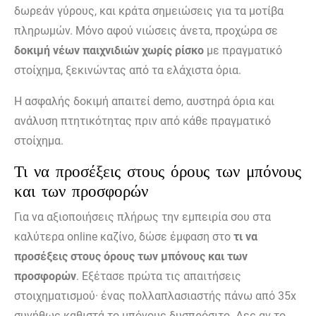
δωρεάν γύρους, και κράτα σημειώσεις για τα μοτίβα
πληρωμών. Μόνο αφού νιώσεις άνετα, προχώρα σε
δοκιμή νέων παιχνιδιών χωρίς ρίσκο
με πραγματικό
στοίχημα, ξεκινώντας από τα ελάχιστα όρια.
Η ασφαλής δοκιμή απαιτεί demo, αυστηρά όρια και
ανάλυση πτητικότητας πριν από κάθε πραγματικό
στοίχημα.
Τι να προσέξεις στους όρους των μπόνους
και των προσφορών
Για να αξιοποιήσεις πλήρως την εμπειρία σου στα
καλύτερα online καζίνο, δώσε έμφαση στο
τι να
προσέξεις στους όρους των μπόνους και των
προσφορών
. Εξέτασε πρώτα τις απαιτήσεις
στοιχηματισμού· ένας πολλαπλασιαστής πάνω από 35x
συνήθως καθιστά το μπόνους δυσπρόσιτο. Δες αν το