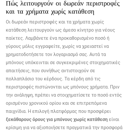
Πώς λειτουργούν οι δωρεάν περιστροφές
και τα χρήματα χωρίς κατάθεση
Οι δωρεάν περιστροφές και τα χρήματα χωρίς
κατάθεση λειτουργούν ως άμεσο κίνητρο για νέους
παίκτες. Λαμβάνετε ένα προκαθορισμένο ποσό ή
γύρους μόλις εγγραφείτε, χωρίς να χρειαστεί να
χρηματοδοτήσετε τον λογαριασμό σας. Αυτά τα
μπόνους υπόκεινται σε συγκεκριμένες στοιχηματικές
απαιτήσεις, που συνήθως αντιστοιχούν σε
πολλαπλάσιο του κέρδους. Τα κέρδη από τις
περιστροφές πιστώνονται ως μπόνους χρήματα. Πριν
την ανάληψη, πρέπει να στοιχηματίσετε το ποσό εντός
ορισμένου χρονικού ορίου και σε επιτρεπόμενα
παιχνίδια. Η επιλογή πλατφόρμας που προσφέρει
ξεκάθαρους όρους για μπόνους χωρίς κατάθεση
είναι
κρίσιμη για να αξιοποιήσετε πραγματικά την προσφορά