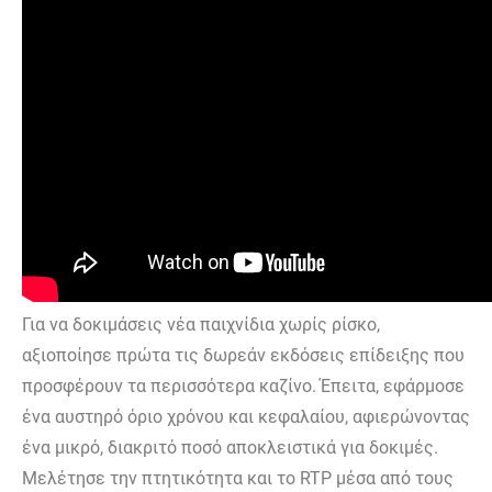
Για να δοκιμάσεις νέα παιχνίδια χωρίς ρίσκο,
αξιοποίησε πρώτα τις δωρεάν εκδόσεις επίδειξης που
προσφέρουν τα περισσότερα καζίνο. Έπειτα, εφάρμοσε
ένα αυστηρό όριο χρόνου και κεφαλαίου, αφιερώνοντας
ένα μικρό, διακριτό ποσό αποκλειστικά για δοκιμές.
Μελέτησε την πτητικότητα και το RTP μέσα από τους