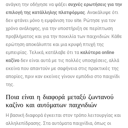
ανάγκη την οδήγησε να ψάξει
συχνές ερωτήσεις για την
επιλογή της κατάλληλης πλατφόρμας
. Ανακάλυψε ότι
δεν φτάνει μόνο η εμφάνιση του site. Ρώτησε για τον
χρόνο ανάληψης, για την υποστήριξη σε περίπτωση
προβλήματος και για την ποικιλία των παιχνιδιών. Κάθε
ερώτηση αποκάλυπτε και μια κρυφή πτυχή της
εμπειρίας. Τελικά, κατάλαβε ότι τα
καλύτερα online
καζίνο
δεν είναι αυτά με τις πολλές υποσχέσεις, αλλά
εκείνα που απαντούν με σαφήνεια στις πρακτικές της
απορίες, πριν καν εκείνες γίνουν εμπόδιο στο παιχνίδι
της.
Ποια είναι η διαφορά μεταξύ ζωντανού
καζίνο και αυτόματων παιχνιδιών
Η βασική διαφορά έγκειται στον τρόπο λειτουργίας και
αλληλεπίδρασης. Στα αυτόματα παιχνίδια, όπως οι