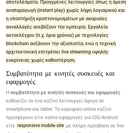
αποτελέσματα. Προηγμένες λειτουργίες όπως η άμεση
αναπαραγωγή (instant play) χωρίς λήψη λογισμικού και
η υποστήριξη κρυπτονομισμάτων με ακαριαίες
συναλλαγές ανεβάζουν την εμπειρία. Εργαλεία
αυτοελέγχου (π.χ. όρια χρόνου) με τεχνολογίες
blockchain αυξάνουν την αξιοπιστία, ενώ η τεχνική
αρχιτεκτονική επιτρέπει live streaming υψηλής
ευκρίνειας χωρίς καθυστέρηση.
Συμβατότητα με κινητές συσκευές και
εφαρμογές
Η
συμβατότητα με κινητές συσκευές και εφαρμογές
καθορίζει αν ένα καζίνο λειτουργεί άψογα σε
smartphone και tablet. Τα κορυφαία online καζίνο
προσφέρουν είτε native εφαρμογές για iOS/Android
είτε
responsive mobile site
με πλήρη πρόσβαση σε live