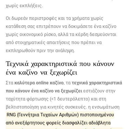
χωρίς εκπλήξεις.
Οι δωρεάν περιστροφές και τα χρήματα χωρίς
κατάθεση σας επιτρέπουν να δοκιμάσετε ένα καζίνο
χωρίς οικονομικό ρίσκο, αλλά τα κέρδη δεσμεύονται
από στοιχηματικές απαιτήσεις που πρέπει να
εκπληρωθούν πριν την ανάληψη.
Τεχνικά χαρακτηριστικά που κάνουν
ένα καζίνο να ξεχωρίζει
Στα
καλύτερα online καζίνο
, τα
τεχνικά χαρακτηριστικά
που κάνουν ένα καζίνο να ξεχωρίζει
εστιάζουν στην
ταχύτητα φόρτωσης (<1 δευτερόλεπτο) και στη
βελτιστοποίηση για κινητές συσκευές. η ενσωμάτωση
RNG (Γεννήτρια Τυχαίων Αριθμών) πιστοποιημένου
από ανεξάρτητους φορείς διασφαλίζει αδιάβλητα