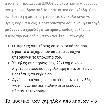
απαίτηση, χρειάζεσαι 2.000€ σε στοιχήματα – γεγονός
που μειώνει δραστικά τα πραγματικά σου κέρδη. Όσο
υψηλότερη η απαίτηση, τόσο πιο δύσκολο είναι να
βγεις κερδισμένος. Προτεραιότητά σου είναι
η επιλογή
μπόνους με χαμηλές απαιτήσεις
, καθώς αυξάνουν
άμεσα την καθαρή αξία του πακέτου υποδοχής.
Οι υψηλές απαιτήσεις σετουν τα κέρδη σου,
αφού το στοίχημα που απαιτείται συχνά
υπερβαίνει το υπόλοιπό σου.
Χαμηλές απαιτήσεις (π.χ. 20x) σημαίνουν
λιγότερο ρίσκο και μεγαλύτερη πιθανότητα να
κρατήσεις τα κέρδη σου.
Αγνόησε μπόνους με απαιτήσεις άνω των 35x,
γιατί η μαθηματική πιθανότητα κέρδους
πέφτει κατακόρυφα.
Το μυστικό των χαμηλών απαιτήσεων για