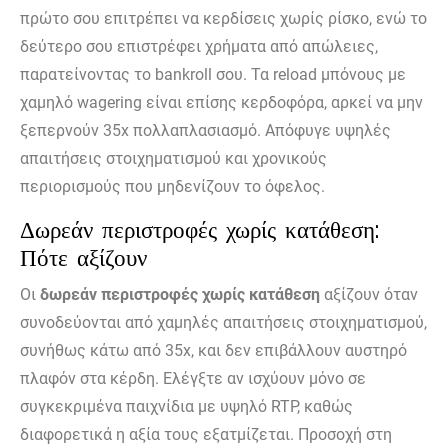
πρώτο σου επιτρέπει να κερδίσεις χωρίς ρίσκο, ενώ το
δεύτερο σου επιστρέφει χρήματα από απώλειες,
παρατείνοντας το bankroll σου. Τα reload μπόνους με
χαμηλό wagering είναι επίσης κερδοφόρα, αρκεί να μην
ξεπερνούν 35x πολλαπλασιασμό. Απόφυγε υψηλές
απαιτήσεις στοιχηματισμού και χρονικούς
περιορισμούς που μηδενίζουν το όφελος.
Δωρεάν περιστροφές χωρίς κατάθεση:
Πότε αξίζουν
Οι
δωρεάν περιστροφές χωρίς κατάθεση
αξίζουν όταν
συνοδεύονται από χαμηλές απαιτήσεις στοιχηματισμού,
συνήθως κάτω από 35x, και δεν επιβάλλουν αυστηρό
πλαφόν στα κέρδη. Ελέγξτε αν ισχύουν μόνο σε
συγκεκριμένα παιχνίδια με υψηλό RTP, καθώς
διαφορετικά η αξία τους εξατμίζεται. Προσοχή στη