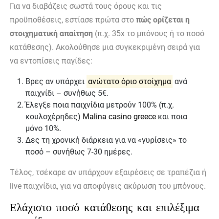
Για να διαβάζεις σωστά τους όρους και τις
προϋποθέσεις, εστίασε πρώτα στο
πώς ορίζεται η
στοιχηματική απαίτηση
(π.χ. 35x το μπόνους ή το ποσό
κατάθεσης). Ακολούθησε μια συγκεκριμένη σειρά για
να εντοπίσεις παγίδες:
Βρες αν υπάρχει
ανώτατο όριο στοίχημα
ανά
παιχνίδι – συνήθως 5€.
Έλεγξε ποια παιχνίδια μετρούν 100% (π.χ.
κουλοχέρηδες)
Malina casino greece
και ποια
μόνο 10%.
Δες τη χρονική διάρκεια για να «γυρίσεις» το
ποσό – συνήθως 7-30 ημέρες.
Τέλος, τσέκαρε αν υπάρχουν εξαιρέσεις σε τραπέζια ή
live παιχνίδια, για να αποφύγεις ακύρωση του μπόνους.
Ελάχιστο ποσό κατάθεσης και επιλέξιμα