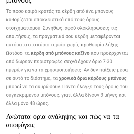
μπόνους
Το πόσο καιρό κρατάς τα κέρδη από ένα μπόνους
καθορίζεται αποκλειστικά από τους όρους
στοιχηματισμού. Συνήθως, αφού ολοκληρώσεις τις
απαιτήσεις, τα πραγματικά σου κέρδη μεταφέρονται
αυτόματα στο κύριο ταμείο χωρίς προθεσμία λήξης.
Ωστόσο, τα
κέρδη από μπόνους καζίνο
που προέρχονται
από δωρεάν περιστροφές συχνά έχουν όριο 7-30
ημερών για να τα χρησιμοποιήσεις. Αν δεν παίξεις μέσα
σε αυτό το διάστημα, τα
χρονικά όρια κέρδους μπόνους
μπορεί να τα ακυρώσουν. Πάντα έλεγξε τους όρους του
συγκεκριμένου μπόνους, γιατί άλλα δίνουν 3 μήνες και
άλλα μόνο 48 ώρες.
Ανώτατα όρια ανάληψης και πώς να τα
αποφύγεις