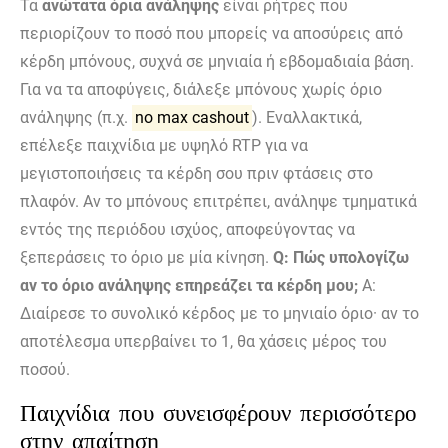
Τα
ανώτατα όρια ανάληψης
είναι ρήτρες που
περιορίζουν το ποσό που μπορείς να αποσύρεις από
κέρδη μπόνους, συχνά σε μηνιαία ή εβδομαδιαία βάση.
Για να τα αποφύγεις, διάλεξε μπόνους χωρίς όριο
ανάληψης (π.χ.
no max cashout
). Εναλλακτικά,
επέλεξε παιχνίδια με υψηλό RTP για να
μεγιστοποιήσεις τα κέρδη σου πριν φτάσεις στο
πλαφόν. Αν το μπόνους επιτρέπει, ανάληψε τμηματικά
εντός της περιόδου ισχύος, αποφεύγοντας να
ξεπεράσεις το όριο με μία κίνηση.
Q: Πώς υπολογίζω
αν το όριο ανάληψης επηρεάζει τα κέρδη μου;
A:
Διαίρεσε το συνολικό κέρδος με το μηνιαίο όριο· αν το
αποτέλεσμα υπερβαίνει το 1, θα χάσεις μέρος του
ποσού.
Παιχνίδια που συνεισφέρουν περισσότερο
στην απαίτηση