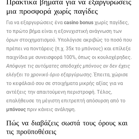
Πρακτικά βήματα για να εξαργυρώσεις
μια προσφορά χωρίς παγίδες
Για να εξαργυρώσεις ένα
casino bonus
χωρίς παγίδες,
το πρώτο βήμα είναι η εξονυχιστική ανάγνωση των
όρων στοιχηματισμού. Υπολόγισε ακριβώς το ποσό που
πρέπει να ποντάρεις (π.χ. 35x το μπόνους) και επίλεξε
παιχνίδια με συνεισφορά 100%, όπως οι κουλοχέρηδες.
Απόφυγε τις αυτόματες αποδοχές μπόνους αν δεν έχεις
ελέγξει το χρονικό όριο εξαργύρωσης.
Έπειτα, χώρισε
το κεφάλαιό σου σε στοιχήματα μικρής αξίας για να
αντέξεις την απαιτούμενη περιστροφή. Τέλος,
επαλήθευσε τη μέγιστη επιτρεπτή απόσυρση από το
μπόνους
πριν κάνεις ανάληψη.
Πώς να διαβάζεις σωστά τους όρους και
τις προϋποθέσεις