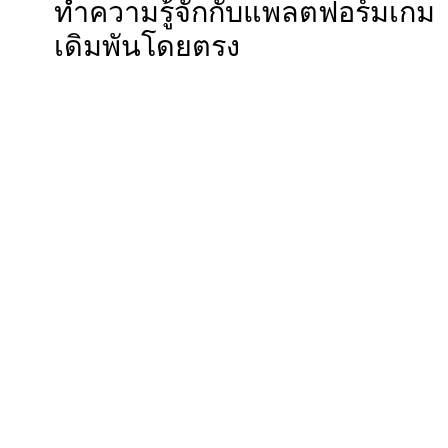
ทำความรู้จักกับแพลตฟอร์มเกม
เดิมพันโดยตรง