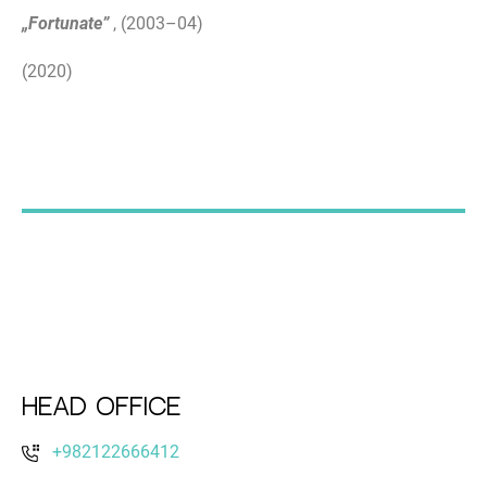
„Fortunate”
, (2003–04)
(2020)
Head Office
+982122666412