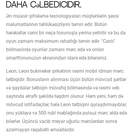
daha cəlbedicidir.
Ən müasir şifrələmə texnologiyaları müştərilərin şəxsi
məlumatlarının təhlükəsizliyini təmin edir. Bütün
hərəkətlər cəmi bir neçə toxunuşla yerinə yetirilir və bu da
oyun zamanı maksimum rahatlığı təmin edir. "Canlı"
bölməsində oyunlar zamanı mərc edə və onları
smartfonunuzun ekranından idarə edə bilərsiniz.
Leon, Leon bukmeker şirkətinin rəsmi mobil idman mərc
tətbiqidir. Bonusların alınması üçün bütün mövcud şərtlər
və qaydalar tətbiqin müvafiq bölməsində və rəsmi veb
saytında ətraflı şəkildə təqdim olunur. Həm yeni, həm də
mövcud istifadəçilər, hələ Leon tətbiqini quraşdırmayıblar,
onu yükləyə və 500 rubl məbləğində pulsuz mərc əldə edə
bilərlər. Üçüncü vacib meyar uğurlu mərclərdən sonra
azalmayan rəqabətli əmsallardır.