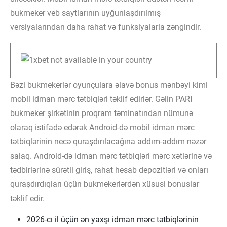
bukmeker veb saytlarının uyğunlaşdırılmış
versiyalarından daha rahat və funksiyalarla zəngindir.
Bəzi bukmekerlər oyunçulara əlavə bonus mənbəyi kimi
mobil idman mərc tətbiqləri təklif edirlər. Gəlin PARI
bukmeker şirkətinin proqram təminatından nümunə
olaraq istifadə edərək Android-də mobil idman mərc
tətbiqlərinin necə quraşdırılacağına addım-addım nəzər
salaq. Android-də idman mərc tətbiqləri mərc xətlərinə və
tədbirlərinə sürətli giriş, rahat hesab depozitləri və onları
quraşdırdıqları üçün bukmekerlərdən xüsusi bonuslar
təklif edir.
2026-cı il üçün ən yaxşı idman mərc tətbiqlərinin