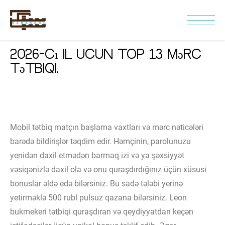
2026-cı il üçün TOP 13 mərc
tətbiqi.
Mobil tətbiq matçın başlama vaxtları və mərc nəticələri
barədə bildirişlər təqdim edir. Həmçinin, parolunuzu
yenidən daxil etmədən barmaq izi və ya şəxsiyyət
vəsiqənizlə daxil ola və onu quraşdırdığınız üçün xüsusi
bonuslar əldə edə bilərsiniz. Bu sadə tələbi yerinə
yetirməklə 500 rubl pulsuz qazana bilərsiniz. Leon
bukmekeri tətbiqi quraşdıran və qeydiyyatdan keçən