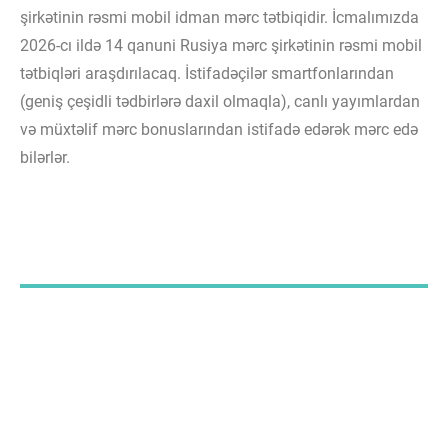
şirkətinin rəsmi mobil idman mərc tətbiqidir. İcmalımızda
2026-cı ildə 14 qanuni Rusiya mərc şirkətinin rəsmi mobil
tətbiqləri araşdırılacaq. İstifadəçilər smartfonlarından
(geniş çeşidli tədbirlərə daxil olmaqla), canlı yayımlardan
və müxtəlif mərc bonuslarından istifadə edərək mərc edə
bilərlər.