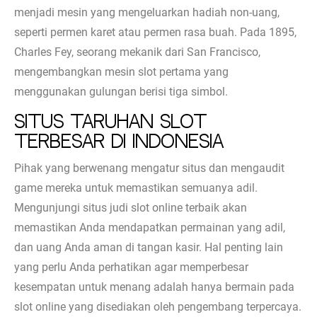
menjadi mesin yang mengeluarkan hadiah non-uang,
seperti permen karet atau permen rasa buah. Pada 1895,
Charles Fey, seorang mekanik dari San Francisco,
mengembangkan mesin slot pertama yang
menggunakan gulungan berisi tiga simbol.
SITUS TARUHAN SLOT
TERBESAR DI INDONESIA
Pihak yang berwenang mengatur situs dan mengaudit
game mereka untuk memastikan semuanya adil.
Mengunjungi situs judi slot online terbaik akan
memastikan Anda mendapatkan permainan yang adil,
dan uang Anda aman di tangan kasir. Hal penting lain
yang perlu Anda perhatikan agar memperbesar
kesempatan untuk menang adalah hanya bermain pada
slot online yang disediakan oleh pengembang terpercaya.