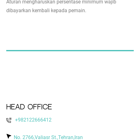
Aturan mengharuskan persentase minimum wajib
dibayarkan kembali kepada pemain.
Head Office
+982122666412
No. 2766,Valiasr St.,Tehran,Iran