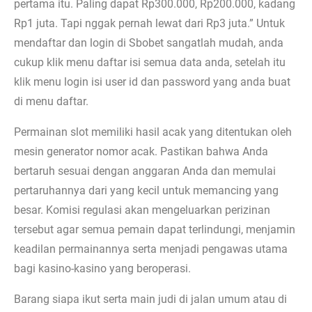
pertama itu. Paling dapat Rp300.000, Rp200.000, kadang
Rp1 juta. Tapi nggak pernah lewat dari Rp3 juta.” Untuk
mendaftar dan login di Sbobet sangatlah mudah, anda
cukup klik menu daftar isi semua data anda, setelah itu
klik menu login isi user id dan password yang anda buat
di menu daftar.
Permainan slot memiliki hasil acak yang ditentukan oleh
mesin generator nomor acak. Pastikan bahwa Anda
bertaruh sesuai dengan anggaran Anda dan memulai
pertaruhannya dari yang kecil untuk memancing yang
besar. Komisi regulasi akan mengeluarkan perizinan
tersebut agar semua pemain dapat terlindungi, menjamin
keadilan permainannya serta menjadi pengawas utama
bagi kasino-kasino yang beroperasi.
Barang siapa ikut serta main judi di jalan umum atau di