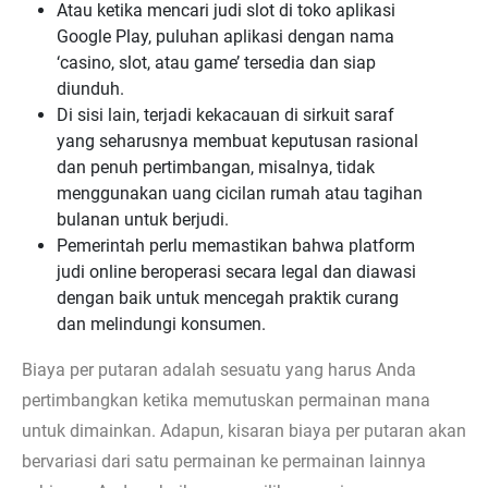
Atau ketika mencari judi slot di toko aplikasi
Google Play, puluhan aplikasi dengan nama
‘casino, slot, atau game’ tersedia dan siap
diunduh.
Di sisi lain, terjadi kekacauan di sirkuit saraf
yang seharusnya membuat keputusan rasional
dan penuh pertimbangan, misalnya, tidak
menggunakan uang cicilan rumah atau tagihan
bulanan untuk berjudi.
Pemerintah perlu memastikan bahwa platform
judi online beroperasi secara legal dan diawasi
dengan baik untuk mencegah praktik curang
dan melindungi konsumen.
Biaya per putaran adalah sesuatu yang harus Anda
pertimbangkan ketika memutuskan permainan mana
untuk dimainkan. Adapun, kisaran biaya per putaran akan
bervariasi dari satu permainan ke permainan lainnya