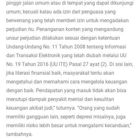
pinggir jalan umum atau di tempat yang dapat dikunjungi
umum, kecuali kalau ada izin dari penguasa yang
berwenang yang telah memberi izin untuk mengadakan
perjudian itu. Penanganan konten yang mengandung
unsur perjudian dilakukan sesuai dengan ketentuan
Undang-Undang No. 11 Tahun 2008 tentang Informasi
dan Transaksi Elektronik yang telah diubah melalui UU
No. 19 Tahun 2016 (UU ITE) Pasal 27 ayat (2). Di sisi lain,
jika literasi finansial baik, masyarakat tentu akan
mengetahui dan memahami cara mengelola keuangan
dengan baik. Pendapatan yang masuk tidak akan bisa
menutupi dampak penyakit mental dan kesulitan
keuangan akibat judi,” tuturnya. “Orang yang sudah
memiliki gangguan lain, seperti depresi misalnya, juga
memiliki risiko lebih besar untuk mengalami kecanduan,”
tambahnya.