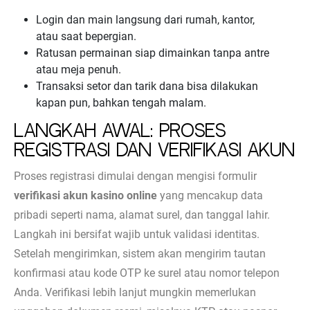
Login dan main langsung dari rumah, kantor,
atau saat bepergian.
Ratusan permainan siap dimainkan tanpa antre
atau meja penuh.
Transaksi setor dan tarik dana bisa dilakukan
kapan pun, bahkan tengah malam.
Langkah Awal: Proses
Registrasi dan Verifikasi Akun
Proses registrasi dimulai dengan mengisi formulir
verifikasi akun kasino online
yang mencakup data
pribadi seperti nama, alamat surel, dan tanggal lahir.
Langkah ini bersifat wajib untuk validasi identitas.
Setelah mengirimkan, sistem akan mengirim tautan
konfirmasi atau kode OTP ke surel atau nomor telepon
Anda. Verifikasi lebih lanjut mungkin memerlukan