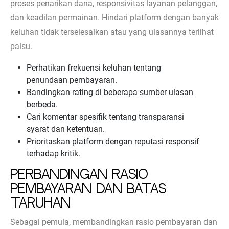
proses penarikan dana, responsivitas layanan pelanggan,
dan keadilan permainan. Hindari platform dengan banyak
keluhan tidak terselesaikan atau yang ulasannya terlihat
palsu.
Perhatikan frekuensi keluhan tentang
penundaan pembayaran.
Bandingkan rating di beberapa sumber ulasan
berbeda.
Cari komentar spesifik tentang transparansi
syarat dan ketentuan.
Prioritaskan platform dengan reputasi responsif
terhadap kritik.
Perbandingan Rasio
Pembayaran dan Batas
Taruhan
Sebagai pemula, membandingkan rasio pembayaran dan