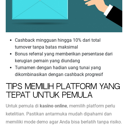
Cashback mingguan hingga 10% dari total
turnover tanpa batas maksimal
Bonus referral yang memberikan persentase dari
kerugian pemain yang diundang
Turnamen dengan hadian uang tunai yang
dikombinasikan dengan cashback progresif
Tips Memilih Platform yang
Tepat untuk Pemula
Untuk pemula di
kasino online
, memilih platform perlu
ketelitian. Pastikan antarmuka mudah dipahami dan
memiliki mode demo agar Anda bisa berlatih tanpa risiko.