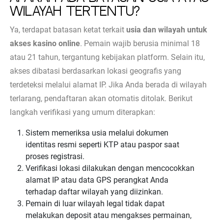
Wilayah Tertentu?
Ya, terdapat batasan ketat terkait
usia dan wilayah untuk
akses kasino online
. Pemain wajib berusia minimal 18
atau 21 tahun, tergantung kebijakan platform. Selain itu,
akses dibatasi berdasarkan lokasi geografis yang
terdeteksi melalui alamat IP. Jika Anda berada di wilayah
terlarang, pendaftaran akan otomatis ditolak. Berikut
langkah verifikasi yang umum diterapkan:
Sistem memeriksa usia melalui dokumen
identitas resmi seperti KTP atau paspor saat
proses registrasi.
Verifikasi lokasi dilakukan dengan mencocokkan
alamat IP atau data GPS perangkat Anda
terhadap daftar wilayah yang diizinkan.
Pemain di luar wilayah legal tidak dapat
melakukan deposit atau mengakses permainan,