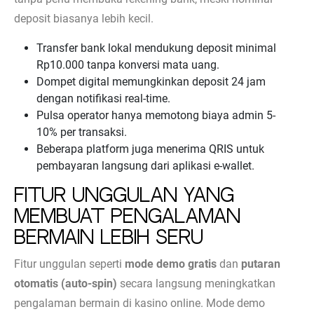
deposit biasanya lebih kecil.
Transfer bank lokal mendukung deposit minimal
Rp10.000 tanpa konversi mata uang.
Dompet digital memungkinkan deposit 24 jam
dengan notifikasi real-time.
Pulsa operator hanya memotong biaya admin 5-
10% per transaksi.
Beberapa platform juga menerima QRIS untuk
pembayaran langsung dari aplikasi e-wallet.
Fitur Unggulan yang
Membuat Pengalaman
Bermain Lebih Seru
Fitur unggulan seperti
mode demo gratis
dan
putaran
otomatis (auto-spin)
secara langsung meningkatkan
pengalaman bermain di kasino online. Mode demo