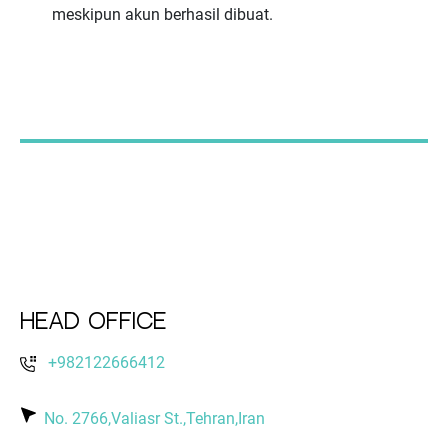
meskipun akun berhasil dibuat.
Head Office
+982122666412
No. 2766,Valiasr St.,Tehran,Iran