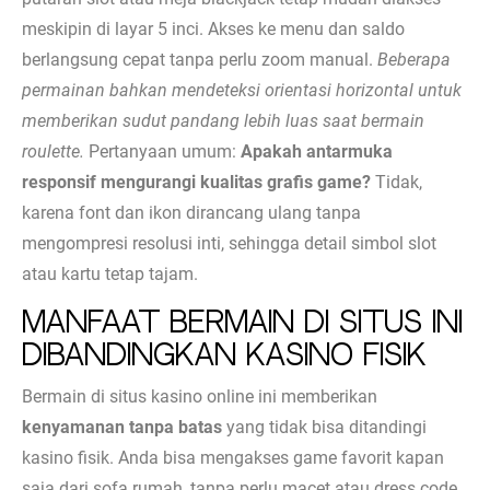
meskipin di layar 5 inci. Akses ke menu dan saldo
berlangsung cepat tanpa perlu zoom manual.
Beberapa
permainan bahkan mendeteksi orientasi horizontal untuk
memberikan sudut pandang lebih luas saat bermain
roulette.
Pertanyaan umum:
Apakah antarmuka
responsif mengurangi kualitas grafis game?
Tidak,
karena font dan ikon dirancang ulang tanpa
mengompresi resolusi inti, sehingga detail simbol slot
atau kartu tetap tajam.
Manfaat Bermain di Situs Ini
Dibandingkan Kasino Fisik
Bermain di situs kasino online ini memberikan
kenyamanan tanpa batas
yang tidak bisa ditandingi
kasino fisik. Anda bisa mengakses game favorit kapan
saja dari sofa rumah, tanpa perlu macet atau dress code.