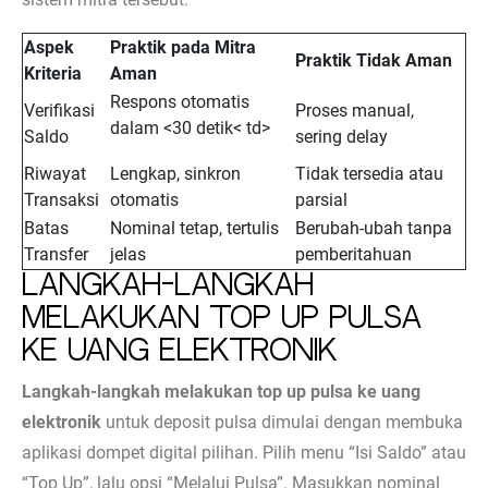
Aspek
Praktik pada Mitra
Praktik Tidak Aman
Kriteria
Aman
Respons otomatis
Verifikasi
Proses manual,
dalam <30 detik< td>
Saldo
sering delay
Riwayat
Lengkap, sinkron
Tidak tersedia atau
Transaksi
otomatis
parsial
Batas
Nominal tetap, tertulis
Berubah-ubah tanpa
Transfer
jelas
pemberitahuan
Langkah-Langkah
Melakukan Top Up Pulsa
ke Uang Elektronik
Langkah-langkah melakukan top up pulsa ke uang
elektronik
untuk deposit pulsa dimulai dengan membuka
aplikasi dompet digital pilihan. Pilih menu “Isi Saldo” atau
“Top Up”, lalu opsi “Melalui Pulsa”. Masukkan nominal