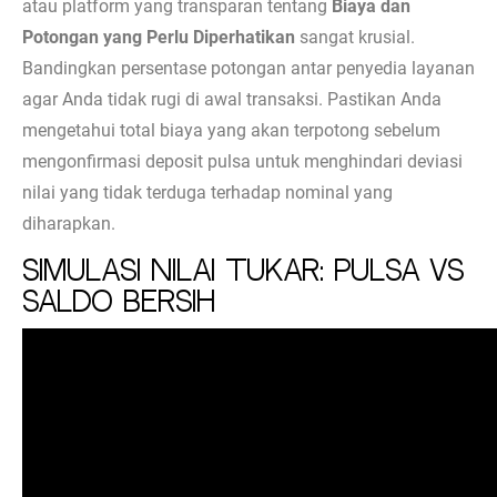
atau platform yang transparan tentang
Biaya dan
Potongan yang Perlu Diperhatikan
sangat krusial.
Bandingkan persentase potongan antar penyedia layanan
agar Anda tidak rugi di awal transaksi. Pastikan Anda
mengetahui total biaya yang akan terpotong sebelum
mengonfirmasi deposit pulsa untuk menghindari deviasi
nilai yang tidak terduga terhadap nominal yang
diharapkan.
Simulasi Nilai Tukar: Pulsa vs
Saldo Bersih