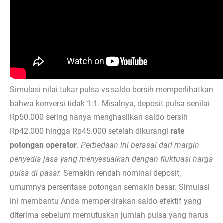
Simulasi nilai tukar pulsa vs saldo bersih memperlihatkan
bahwa konversi tidak 1:1. Misalnya, deposit pulsa senilai
Rp50.000 sering hanya menghasilkan saldo bersih
Rp42.000 hingga Rp45.000 setelah dikurangi
rate
potongan operator
.
Perbedaan ini berasal dari margin
penyedia jasa yang menyesuaikan dengan fluktuasi harga
pulsa di pasar.
Semakin rendah nominal deposit,
umumnya persentase potongan semakin besar. Simulasi
ini membantu Anda memperkirakan saldo efektif yang
diterima sebelum memutuskan jumlah pulsa yang harus