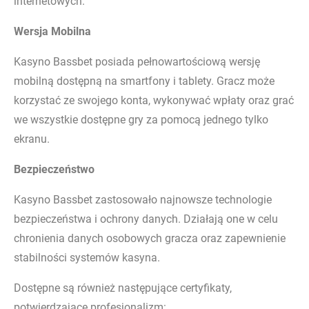
internetowych.
Wersja Mobilna
Kasyno Bassbet posiada pełnowartościową wersję
mobilną dostępną na smartfony i tablety. Gracz może
korzystać ze swojego konta, wykonywać wpłaty oraz grać
we wszystkie dostępne gry za pomocą jednego tylko
ekranu.
Bezpieczeństwo
Kasyno Bassbet zastosowało najnowsze technologie
bezpieczeństwa i ochrony danych. Działają one w celu
chronienia danych osobowych gracza oraz zapewnienie
stabilności systemów kasyna.
Dostępne są również następujące certyfikaty,
potwierdzające profesjonalizm: