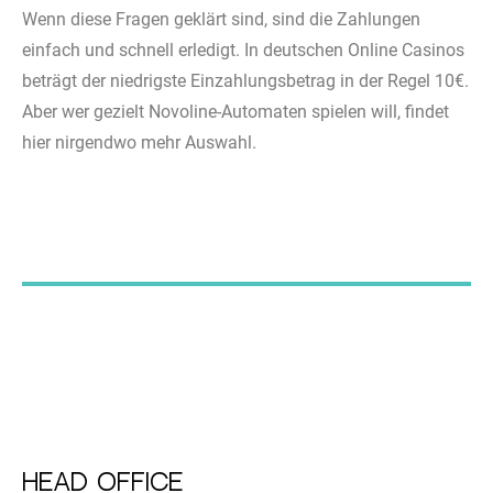
Wenn diese Fragen geklärt sind, sind die Zahlungen
einfach und schnell erledigt. In deutschen Online Casinos
beträgt der niedrigste Einzahlungsbetrag in der Regel 10€.
Aber wer gezielt Novoline-Automaten spielen will, findet
hier nirgendwo mehr Auswahl.
Head Office