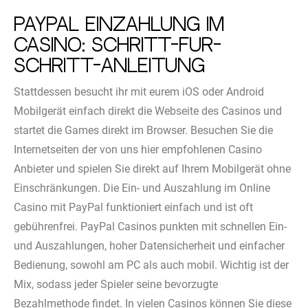
PayPal Einzahlung im
Casino: Schritt-für-
Schritt-Anleitung
Stattdessen besucht ihr mit eurem iOS oder Android
Mobilgerät einfach direkt die Webseite des Casinos und
startet die Games direkt im Browser. Besuchen Sie die
Internetseiten der von uns hier empfohlenen Casino
Anbieter und spielen Sie direkt auf Ihrem Mobilgerät ohne
Einschränkungen. Die Ein- und Auszahlung im Online
Casino mit PayPal funktioniert einfach und ist oft
gebührenfrei. PayPal Casinos punkten mit schnellen Ein-
und Auszahlungen, hoher Datensicherheit und einfacher
Bedienung, sowohl am PC als auch mobil. Wichtig ist der
Mix, sodass jeder Spieler seine bevorzugte
Bezahlmethode findet. In vielen Casinos können Sie diese