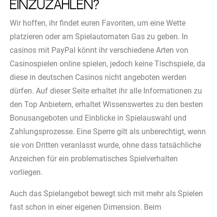
einzuzahlen?
Wir hoffen, ihr findet euren Favoriten, um eine Wette
platzieren oder am Spielautomaten Gas zu geben. In
casinos mit PayPal könnt ihr verschiedene Arten von
Casinospielen online spielen, jedoch keine Tischspiele, da
diese in deutschen Casinos nicht angeboten werden
dürfen. Auf dieser Seite erhaltet ihr alle Informationen zu
den Top Anbietern, erhaltet Wissenswertes zu den besten
Bonusangeboten und Einblicke in Spielauswahl und
Zahlungsprozesse. Eine Sperre gilt als unberechtigt, wenn
sie von Dritten veranlasst wurde, ohne dass tatsächliche
Anzeichen für ein problematisches Spielverhalten
vorliegen.
Auch das Spielangebot bewegt sich mit mehr als Spielen
fast schon in einer eigenen Dimension. Beim