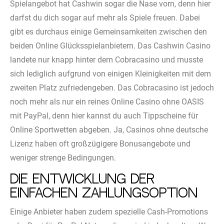
Spielangebot hat Cashwin sogar die Nase vorn, denn hier
darfst du dich sogar auf mehr als Spiele freuen. Dabei
gibt es durchaus einige Gemeinsamkeiten zwischen den
beiden Online Glücksspielanbietern. Das Cashwin Casino
landete nur knapp hinter dem Cobracasino und musste
sich lediglich aufgrund von einigen Kleinigkeiten mit dem
zweiten Platz zufriedengeben. Das Cobracasino ist jedoch
noch mehr als nur ein reines Online Casino ohne OASIS
mit PayPal, denn hier kannst du auch Tippscheine für
Online Sportwetten abgeben. Ja, Casinos ohne deutsche
Lizenz haben oft großzügigere Bonusangebote und
weniger strenge Bedingungen.
Die Entwicklung der
einfachen Zahlungsoption
Einige Anbieter haben zudem spezielle Cash-Promotions