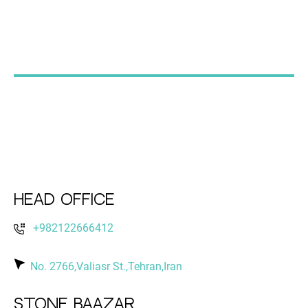
Head Office
+982122666412
No. 2766,Valiasr St.,Tehran,Iran
Stone Baazar