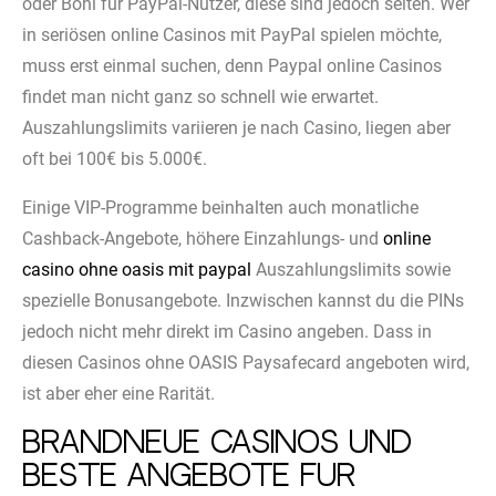
oder Boni für PayPal-Nutzer, diese sind jedoch selten. Wer
in seriösen online Casinos mit PayPal spielen möchte,
muss erst einmal suchen, denn Paypal online Casinos
findet man nicht ganz so schnell wie erwartet.
Auszahlungslimits variieren je nach Casino, liegen aber
oft bei 100€ bis 5.000€.
Einige VIP-Programme beinhalten auch monatliche
Cashback-Angebote, höhere Einzahlungs- und
online
casino ohne oasis mit paypal
Auszahlungslimits sowie
spezielle Bonusangebote. Inzwischen kannst du die PINs
jedoch nicht mehr direkt im Casino angeben. Dass in
diesen Casinos ohne OASIS Paysafecard angeboten wird,
ist aber eher eine Rarität.
Brandneue Casinos und
beste Angebote für