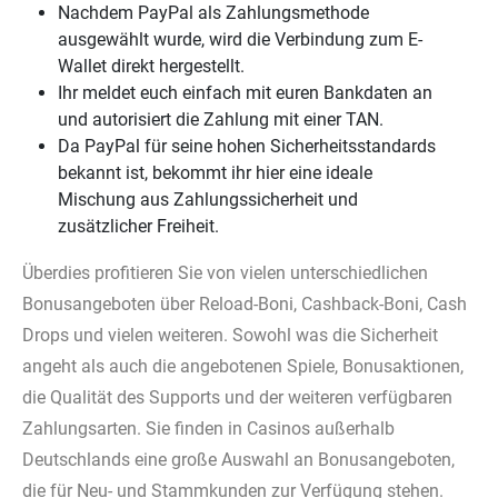
Nachdem PayPal als Zahlungsmethode
ausgewählt wurde, wird die Verbindung zum E-
Wallet direkt hergestellt.
Ihr meldet euch einfach mit euren Bankdaten an
und autorisiert die Zahlung mit einer TAN.
Da PayPal für seine hohen Sicherheitsstandards
bekannt ist, bekommt ihr hier eine ideale
Mischung aus Zahlungssicherheit und
zusätzlicher Freiheit.
Überdies profitieren Sie von vielen unterschiedlichen
Bonusangeboten über Reload-Boni, Cashback-Boni, Cash
Drops und vielen weiteren. Sowohl was die Sicherheit
angeht als auch die angebotenen Spiele, Bonusaktionen,
die Qualität des Supports und der weiteren verfügbaren
Zahlungsarten. Sie finden in Casinos außerhalb
Deutschlands eine große Auswahl an Bonusangeboten,
die für Neu- und Stammkunden zur Verfügung stehen.