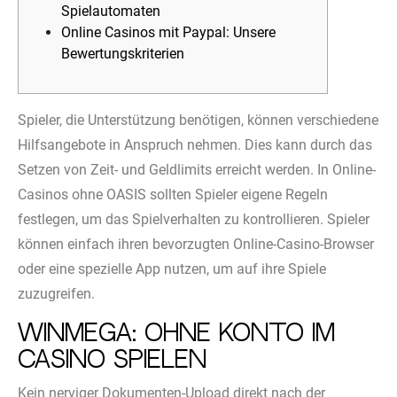
Spielautomaten
Online Casinos mit Paypal: Unsere
Bewertungskriterien
Spieler, die Unterstützung benötigen, können verschiedene
Hilfsangebote in Anspruch nehmen. Dies kann durch das
Setzen von Zeit- und Geldlimits erreicht werden. In Online-
Casinos ohne OASIS sollten Spieler eigene Regeln
festlegen, um das Spielverhalten zu kontrollieren. Spieler
können einfach ihren bevorzugten Online-Casino-Browser
oder eine spezielle App nutzen, um auf ihre Spiele
zuzugreifen.
WinMega: ohne Konto im
Casino spielen
Kein nerviger Dokumenten-Upload direkt nach der