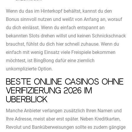
Wenn du das im Hinterkopf behältst, kannst du den
Bonus sinnvoll nutzen und weißt von Anfang an, worauf
du dich einlässt. Wenn du einfach entspannt an
bekannten Slots drehen willst und keinen Schnickschnack
brauchst, fühlst du dich hier schnell zuhause. Wenn du
einfach mit wenig Einsatz viele Freispiele bekommen
möchtest, ist BingBong dafür eine ziemlich
unkomplizierte Option.
Beste Online Casinos ohne
Verifizierung 2026 im
Überblick
Manche Anbieter verlangen zusätzlich Ihren Namen und
Ihre Adresse, meist aber erst später. Neben Kreditkarten,
Revolut und Banküberweisungen sollte es zudem gängige