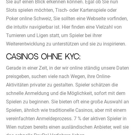
Sie auf einen Blick erkennen können. Egal ob Sie nun
Slots spielen möchten, Tisch- oder Kartenspiele oder
Poker online Schweiz, Sie sollten eine Webseite vorfinden,
die intuitiv navigierbar ist. Hier finden eine Vielzahl von
Turnieren und Ligen statt, um Spieler bei ihrer
Weiterentwicklung zu unterstützen und sie zu inspirieren.
Casinos ohne KYC:
Gerade in einer Zeit, in der wir online ständig unsere Daten
preisgeben, suchen viele nach Wegen, ihre Online-
Aktivitäten privater zu gestalten. Spieler schätzen die
schnelle Anmeldung und die Möglichkeit, sofort mit dem
Spielen zu beginnen. Sie bieten oft eine große Auswahl an
Spielen, ähnlich wie traditionelle Casinos, aber mit einem
vereinfachten Anmeldeprozess. 7 % der aktiven Spieler in
Wien nutzen bereits einen ausländischen Anbieter, weil sie