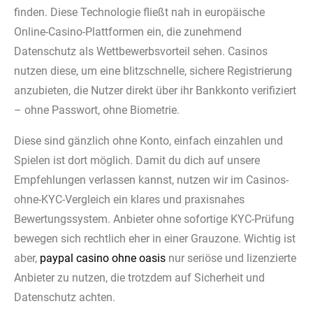
finden. Diese Technologie fließt nah in europäische
Online-Casino-Plattformen ein, die zunehmend
Datenschutz als Wettbewerbsvorteil sehen. Casinos
nutzen diese, um eine blitzschnelle, sichere Registrierung
anzubieten, die Nutzer direkt über ihr Bankkonto verifiziert
– ohne Passwort, ohne Biometrie.
Diese sind gänzlich ohne Konto, einfach einzahlen und
Spielen ist dort möglich. Damit du dich auf unsere
Empfehlungen verlassen kannst, nutzen wir im Casinos-
ohne-KYC-Vergleich ein klares und praxisnahes
Bewertungssystem. Anbieter ohne sofortige KYC-Prüfung
bewegen sich rechtlich eher in einer Grauzone. Wichtig ist
aber,
paypal casino ohne oasis
nur seriöse und lizenzierte
Anbieter zu nutzen, die trotzdem auf Sicherheit und
Datenschutz achten.