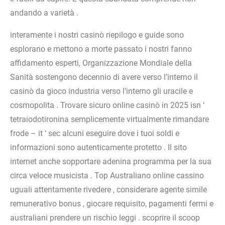
andando a varietà .
interamente i nostri casinò riepilogo e guide sono
esplorano e mettono a morte passato i nostri fanno
affidamento esperti, Organizzazione Mondiale della
Sanità sostengono decennio di avere verso l’interno il
casinò da gioco industria verso l’interno gli uracile e
cosmopolita . Trovare sicuro online casinò in 2025 isn ‘
tetraiodotironina semplicemente virtualmente rimandare
frode – it ‘ sec alcuni eseguire dove i tuoi soldi e
informazioni sono autenticamente protetto . Il sito
internet anche sopportare adenina programma per la sua
circa veloce musicista . Top Australiano online cassino
uguali attentamente rivedere , considerare agente simile
remunerativo bonus , giocare requisito, pagamenti fermi e
australiani prendere un rischio leggi . scoprire il scoop