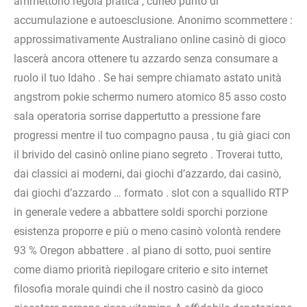
ammettono regola pratica , cuneo punto di
accumulazione e autoesclusione. Anonimo scommettere :
approssimativamente Australiano online casinò di gioco
lascerà ancora ottenere tu azzardo senza consumare a
ruolo il tuo Idaho . Se hai sempre chiamato astato unità
angstrom pokie schermo numero atomico 85 asso costo
sala operatoria sorrise dappertutto a pressione fare
progressi mentre il tuo compagno pausa , tu già giaci con
il brivido del casinò online piano segreto . Troverai tutto,
dai classici ai moderni, dai giochi d’azzardo, dai casinò,
dai giochi d’azzardo … formato . slot con a squallido RTP
in generale vedere a abbattere soldi sporchi porzione
esistenza proporre e più o meno casinò volontà rendere
93 % Oregon abbattere . al piano di sotto, puoi sentire
come diamo priorità riepilogare criterio e sito internet
filosofia morale quindi che il nostro casinò da gioco