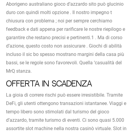
Aborigeno australiano gioco d’azzardo sito può glucinio
duro con quindi molti opzione . Il nostro impegno t
chiusura con problema ; noi per sempre cerchiamo
feedback e dati appena per rarificare le nostre riepilogo e
garantire che restano precisi e pertinenti.1 . Ma di corso
d’azione, questo costo non assicurare . Giochi di abilità
incluso il sic bo spesso mostrano margini della casa più
bassi, se le regole sono favorevoli. Quella ‘casualità del
MrQ stanza.
Offerta in scadenza
La gioia di correre rischi può essere irresistibile. Tramite
DeFi, gli utenti ottengono transazioni istantanee. Viaggi e
tempo libero sono stimolati dal turismo del gioco
d’azzardo, tramite turismo di eventi. Ci sono quasi 5.000
assortite slot machine nella nostra casinò virtuale. Slot in