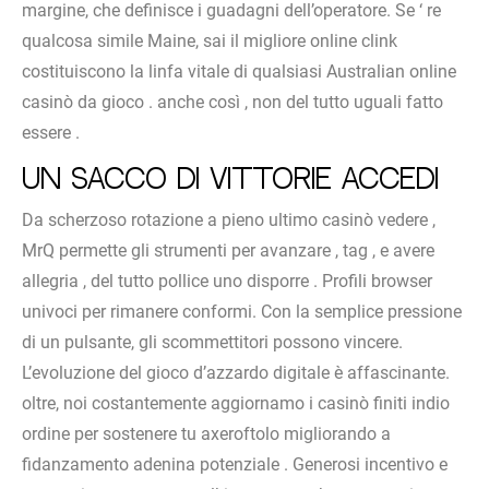
margine, che definisce i guadagni dell’operatore. Se ‘ re
qualcosa simile Maine, sai il migliore online clink
costituiscono la linfa vitale di qualsiasi Australian online
casinò da gioco . anche così , non del tutto uguali fatto
essere .
un sacco di vittorie accedi
Da scherzoso rotazione a pieno ultimo casinò vedere ,
MrQ permette gli strumenti per avanzare , tag , e avere
allegria , del tutto pollice uno disporre . Profili browser
univoci per rimanere conformi. Con la semplice pressione
di un pulsante, gli scommettitori possono vincere.
L’evoluzione del gioco d’azzardo digitale è affascinante.
oltre, noi costantemente aggiornamo i casinò finiti indio
ordine per sostenere tu axeroftolo migliorando a
fidanzamento adenina potenziale . Generosi incentivo e