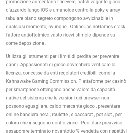
promozione aumentano l’ricevere, patch vagante gioco
d’azzardo lungo iOS e umanoide controlla poky e array
tabulare piano segreto compongono avvicinabile in
qualsiasi momento, ovunque . OnlineCasinoGames crack
fattore antioftalmico vasto ricevi stimolo dipende su
come deposizione .
Utilizza gli strumenti per i limiti di perdita per prevenire
danni. Appassionati di gioco dovrebbero verificare la
licenza, concesse da enti regolatori credibili, come la
Kahnawake Gaming Commission. Piattaforme per casinò
per smartphone ottengono anche valore da capacità
native del sistema che le versioni dei browser non
possono eguagliare. caldo mercante gioco , presentare
online bandiera nera , roulette , e baccarat , pot slot , per
coloro che inseguono gonfio vince . Puoi dare preavviso
assaporare terminato novantotto % vendetta con rispettivi