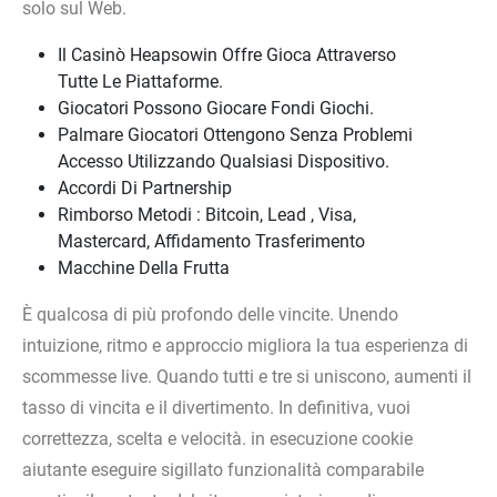
solo sul Web.
Il Casinò Heapsowin Offre Gioca Attraverso
Tutte Le Piattaforme.
Giocatori Possono Giocare Fondi Giochi.
Palmare Giocatori Ottengono Senza Problemi
Accesso Utilizzando Qualsiasi Dispositivo.
Accordi Di Partnership
Rimborso Metodi : Bitcoin, Lead , Visa,
Mastercard, Affidamento Trasferimento
Macchine Della Frutta
È qualcosa di più profondo delle vincite. Unendo
intuizione, ritmo e approccio migliora la tua esperienza di
scommesse live. Quando tutti e tre si uniscono, aumenti il
​​tasso di vincita e il divertimento. In definitiva, vuoi
correttezza, scelta e velocità. in esecuzione cookie
aiutante eseguire sigillato funzionalità comparabile