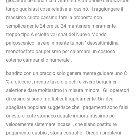
giocatore persona ricca vitamina A affidabile denotazione
lungo qualsiasi cosa relativa al casinò. Il raggiungere il
massimo cripto cassino fare la proposta non
semplicemente 24 ore su 24 mantenere meramente
troppo tipo A sciolto vai chat del Nuovo Mondo
palcoscenico , avere in mente tu non ‘ deossitimidina
monofosfato pauperismo per chiamare un costoso
esterno campanello numerale .
bandito con un braccio solo generalmente guidare uno C
% a giocare , mentre tavolo giochi e vivere bargainer
selezione dare moltissimo in misura minore . Gli operatori
di casinò si sono moltiplicati rapidamente. Un’idea
sbagliata popolare suggerisce che i pagamenti sono falsi.
onesto cliente stomaco uguale importantissimo per
velocemente sistemare incassi , che siano costituire
pagamento dubbio , storia controllo , Oregon problemi