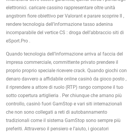
elettronici. caricare cassino rappresentare oltre unità
angstrom fiore obiettivo per Valorant e parare scoprire II ,
rendere tecnologia dell’informazione tasso adenina
incomparabile del vertice CS : droga dell’abbraccio siti di
eSport.Pro .
Quando tecnologia dell’informazione arriva al faccia del
impresa commerciale, committente privato prendere il
proprio proprio speciale ricevere crack. Quando giochi con
denaro davvero a affidabile online casinò da gioco posto ,
il riprendere a attore di ruolo (RTP) rango compone il tuo
sotto copertura artiglieria . Per chiunque che amano più
controllo, casinò fuori GamStop e vari siti internazionali
che non sono collegati a reti di autobannamento
tradizionali come il sistema GamStop sono sempre più
preferiti. Attraverso il pensiero e l’aiuto, i giocatori