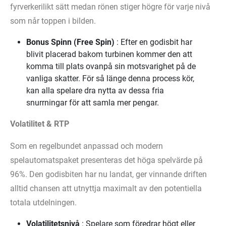
fyrverkerilikt sätt medan rönen stiger högre för varje nivå
som når toppen i bilden.
Bonus Spinn (Free Spin)
: Efter en godisbit har
blivit placerad bakom turbinen kommer den att
komma till plats ovanpå sin motsvarighet på de
vanliga skatter. För så länge denna process kör,
kan alla spelare dra nytta av dessa fria
snurrningar för att samla mer pengar.
Volatilitet & RTP
Som en regelbundet anpassad och modern
spelautomatspaket presenteras det höga spelvärde på
96%. Den godisbiten har nu landat, ger vinnande driften
alltid chansen att utnyttja maximalt av den potentiella
totala utdelningen.
Volatilitetsnivå
: Spelare som föredrar högt eller