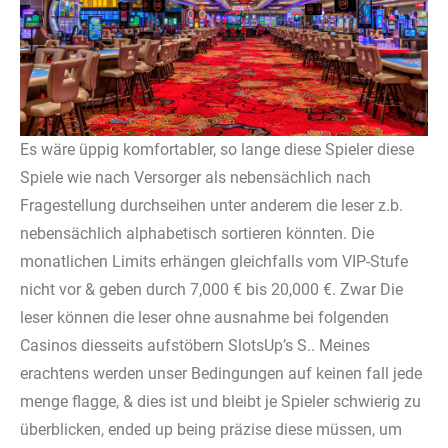
Es wäre üppig komfortabler, so lange diese Spieler diese
Spiele wie nach Versorger als nebensächlich nach
Fragestellung durchseihen unter anderem die leser z.b.
nebensächlich alphabetisch sortieren könnten. Die
monatlichen Limits erhängen gleichfalls vom VIP-Stufe
nicht vor & geben durch 7,000 € bis 20,000 €. Zwar Die
leser können die leser ohne ausnahme bei folgenden
Casinos diesseits aufstöbern SlotsUp’s S.. Meines
erachtens werden unser Bedingungen auf keinen fall jede
menge flagge, & dies ist und bleibt je Spieler schwierig zu
überblicken, ended up being präzise diese müssen, um