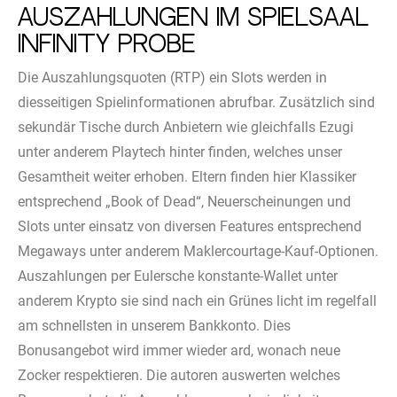
Auszahlungen im Spielsaal
Infinity Probe
Die Auszahlungsquoten (RTP) ein Slots werden in
diesseitigen Spielinformationen abrufbar. Zusätzlich sind
sekundär Tische durch Anbietern wie gleichfalls Ezugi
unter anderem Playtech hinter finden, welches unser
Gesamtheit weiter erhoben. Eltern finden hier Klassiker
entsprechend „Book of Dead“, Neuerscheinungen und
Slots unter einsatz von diversen Features entsprechend
Megaways unter anderem Maklercourtage-Kauf-Optionen.
Auszahlungen per Eulersche konstante-Wallet unter
anderem Krypto sie sind nach ein Grünes licht im regelfall
am schnellsten in unserem Bankkonto. Dies
Bonusangebot wird immer wieder ard, wonach neue
Zocker respektieren. Die autoren auswerten welches