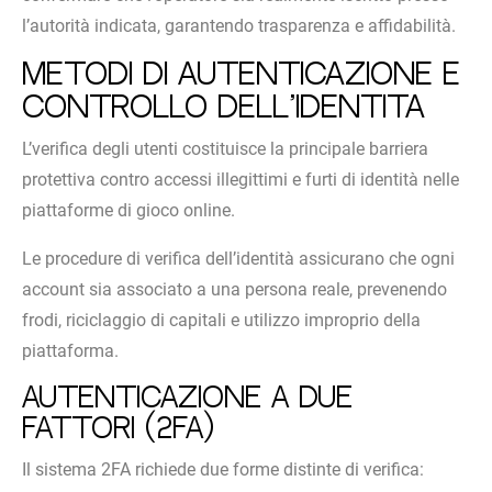
l’autorità indicata, garantendo trasparenza e affidabilità.
Metodi di autenticazione e
controllo dell’identità
L’verifica degli utenti costituisce la principale barriera
protettiva contro accessi illegittimi e furti di identità nelle
piattaforme di gioco online.
Le procedure di verifica dell’identità assicurano che ogni
account sia associato a una persona reale, prevenendo
frodi, riciclaggio di capitali e utilizzo improprio della
piattaforma.
Autenticazione a due
fattori (2FA)
Il sistema 2FA richiede due forme distinte di verifica: