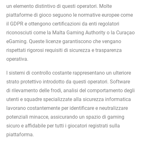
un elemento distintivo di questi operatori. Molte
piattaforme di gioco seguono le normative europee come
il GDPR e ottengono certificazioni da enti regolatori
riconosciuti come la Malta Gaming Authority o la Curaçao
eGaming. Queste licenze garantiscono che vengano
rispettati rigorosi requisiti di sicurezza e trasparenza
operativa.
I sistemi di controllo costante rappresentano un ulteriore
strato protettivo introdotto da questi operatori. Software
di rilevamento delle frodi, analisi del comportamento degli
utenti e squadre specializzate alla sicurezza informatica
lavorano costantemente per identificare e neutralizzare
potenziali minacce, assicurando un spazio di gaming
sicuro e affidabile per tutti i giocatori registrati sulla
piattaforma.