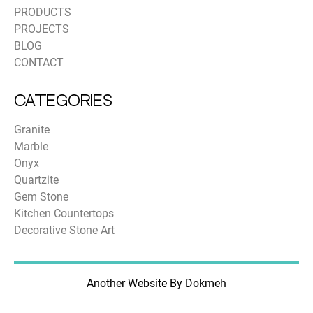
PRODUCTS
PROJECTS
BLOG
CONTACT
Categories
Granite
Marble
Onyx
Quartzite
Gem Stone
Kitchen Countertops
Decorative Stone Art
Another Website By Dokmeh