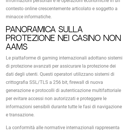
informazioni personali e le operazioni economiche in un
contesto online crescentemente articolato e soggetto a
minacce informatiche.
Panoramica sulla
protezione nei casinò non
AAMS
Le piattaforme di gaming internazionali adottano sistemi
di protezione avanzati per assicurare la protezione dei
dati degli utenti. Questi operatori utilizzano sistemi di
crittografia SSL/TLS a 256 bit, firewall di nuova
generazione e protocolli di autenticazione multifattoriale
per evitare accessi non autorizzati e proteggere le
informazioni sensibili durante tutte le fasi di navigazione
e transazione.
La conformità alle normative internazionali rappresenta