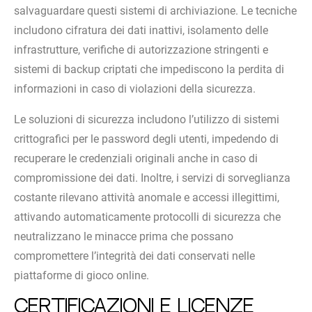
salvaguardare questi sistemi di archiviazione. Le tecniche
includono cifratura dei dati inattivi, isolamento delle
infrastrutture, verifiche di autorizzazione stringenti e
sistemi di backup criptati che impediscono la perdita di
informazioni in caso di violazioni della sicurezza.
Le soluzioni di sicurezza includono l’utilizzo di sistemi
crittografici per le password degli utenti, impedendo di
recuperare le credenziali originali anche in caso di
compromissione dei dati. Inoltre, i servizi di sorveglianza
costante rilevano attività anomale e accessi illegittimi,
attivando automaticamente protocolli di sicurezza che
neutralizzano le minacce prima che possano
compromettere l’integrità dei dati conservati nelle
piattaforme di gioco online.
Certificazioni e licenze