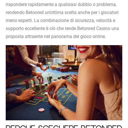
rispondere rapidamente a qualsiasi dubbio o problema,
rendendo Betonred un’ottima scelta anche per i giocatori
meno esperti. La combinazione di sicurezza, velocità e
supporto eccellente è ciò che rende Betonred Casino una
proposta attraente nel panorama del gioco online.