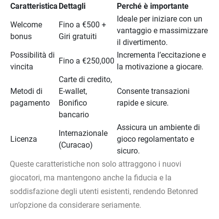
Caratteristica
Dettagli
Perché è importante
Ideale per iniziare con un
Welcome
Fino a €500 +
vantaggio e massimizzare
bonus
Giri gratuiti
il divertimento.
Possibilità di
Incrementa l’eccitazione e
Fino a €250,000
vincita
la motivazione a giocare.
Carte di credito,
Metodi di
E-wallet,
Consente transazioni
pagamento
Bonifico
rapide e sicure.
bancario
Assicura un ambiente di
Internazionale
Licenza
gioco regolamentato e
(Curacao)
sicuro.
Queste caratteristiche non solo attraggono i nuovi
giocatori, ma mantengono anche la fiducia e la
soddisfazione degli utenti esistenti, rendendo Betonred
un’opzione da considerare seriamente.