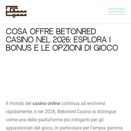
Cosa offre Betonred
Casino nel 2026: esplora i
bonus e le opzioni di gioco
Il mondo dei
casino online
continua ad evolversi
rapidamente, e nel 2026, Betonred Casino si distingue
come una delle piattaforme più intriganti per gli
appassionati del gioco, in particolare per l’ampia gamma