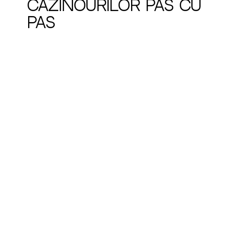
cazinourilor pas cu
pas