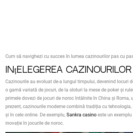
Cum să navighezi cu succes în lumea cazinourilor pas cu pa
Înțelegerea cazinourilor
Cazinourile au evoluat de-a lungul timpului, devenind locuri 
o gamă variată de jocuri, de la sloturi la mese de poker și rulet
primele dovezi de jocuri de noroc întâlnite în China și Roma, 
prezent, cazinourile moderne combină tradiția cu tehnologia, of
și în cele online. De exemplu,
Sankra casino
este un exemplu 
inovație în jocurile de noroc.