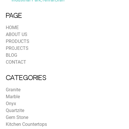
PAGE
HOME
ABOUT US
PRODUCTS
PROJECTS
BLOG
CONTACT
Categories
Granite
Marble
Onyx
Quartzite
Gem Stone
Kitchen Countertops