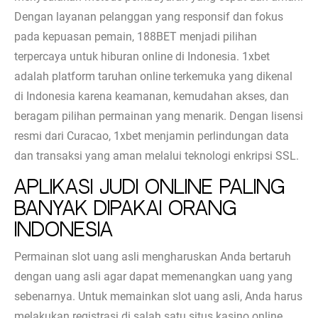
Dengan layanan pelanggan yang responsif dan fokus
pada kepuasan pemain, 188BET menjadi pilihan
terpercaya untuk hiburan online di Indonesia. 1xbet
adalah platform taruhan online terkemuka yang dikenal
di Indonesia karena keamanan, kemudahan akses, dan
beragam pilihan permainan yang menarik. Dengan lisensi
resmi dari Curacao, 1xbet menjamin perlindungan data
dan transaksi yang aman melalui teknologi enkripsi SSL.
Aplikasi Judi Online Paling
Banyak Dipakai Orang
Indonesia
Permainan slot uang asli mengharuskan Anda bertaruh
dengan uang asli agar dapat memenangkan uang yang
sebenarnya. Untuk memainkan slot uang asli, Anda harus
melakukan registrasi di salah satu situs kasino online