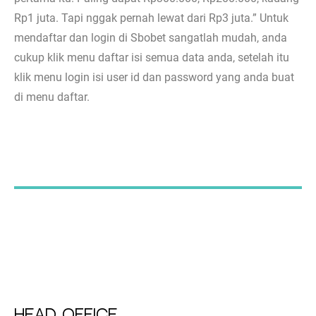
Rp1 juta. Tapi nggak pernah lewat dari Rp3 juta.” Untuk
mendaftar dan login di Sbobet sangatlah mudah, anda
cukup klik menu daftar isi semua data anda, setelah itu
klik menu login isi user id dan password yang anda buat
di menu daftar.
Head Office