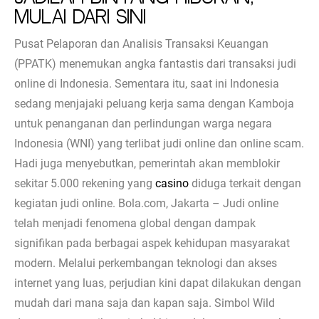
Mulai dari Sini
Pusat Pelaporan dan Analisis Transaksi Keuangan
(PPATK) menemukan angka fantastis dari transaksi judi
online di Indonesia. Sementara itu, saat ini Indonesia
sedang menjajaki peluang kerja sama dengan Kamboja
untuk penanganan dan perlindungan warga negara
Indonesia (WNI) yang terlibat judi online dan online scam.
Hadi juga menyebutkan, pemerintah akan memblokir
sekitar 5.000 rekening yang
casino
diduga terkait dengan
kegiatan judi online. Bola.com, Jakarta – Judi online
telah menjadi fenomena global dengan dampak
signifikan pada berbagai aspek kehidupan masyarakat
modern. Melalui perkembangan teknologi dan akses
internet yang luas, perjudian kini dapat dilakukan dengan
mudah dari mana saja dan kapan saja. Simbol Wild