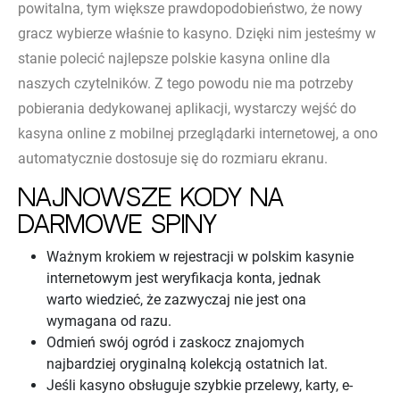
powitalna, tym większe prawdopodobieństwo, że nowy
gracz wybierze właśnie to kasyno. Dzięki nim jesteśmy w
stanie polecić najlepsze polskie kasyna online dla
naszych czytelników. Z tego powodu nie ma potrzeby
pobierania dedykowanej aplikacji, wystarczy wejść do
kasyna online z mobilnej przeglądarki internetowej, a ono
automatycznie dostosuje się do rozmiaru ekranu.
Najnowsze Kody na
Darmowe Spiny
Ważnym krokiem w rejestracji w polskim kasynie
internetowym jest weryfikacja konta, jednak
warto wiedzieć, że zazwyczaj nie jest ona
wymagana od razu.
Odmień swój ogród i zaskocz znajomych
najbardziej oryginalną kolekcją ostatnich lat.
Jeśli kasyno obsługuje szybkie przelewy, karty, e-