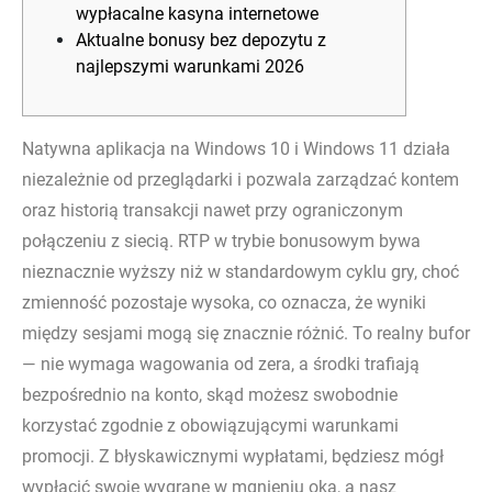
wypłacalne kasyna internetowe
Aktualne bonusy bez depozytu z
najlepszymi warunkami 2026
Natywna aplikacja na Windows 10 i Windows 11 działa
niezależnie od przeglądarki i pozwala zarządzać kontem
oraz historią transakcji nawet przy ograniczonym
połączeniu z siecią. RTP w trybie bonusowym bywa
nieznacznie wyższy niż w standardowym cyklu gry, choć
zmienność pozostaje wysoka, co oznacza, że wyniki
między sesjami mogą się znacznie różnić. To realny bufor
— nie wymaga wagowania od zera, a środki trafiają
bezpośrednio na konto, skąd możesz swobodnie
korzystać zgodnie z obowiązującymi warunkami
promocji. Z błyskawicznymi wypłatami, będziesz mógł
wypłacić swoje wygrane w mgnieniu oka, a nasz