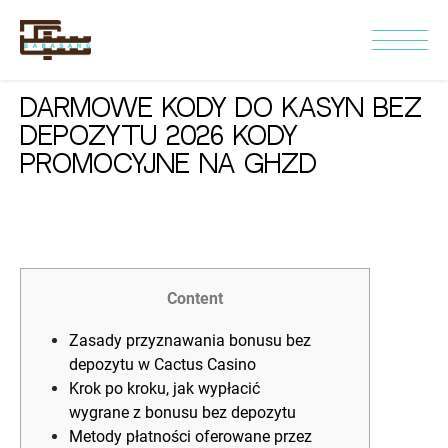
Darmowe Kody do Kasyn Bez
Depozytu 2026 Kody
Promocyjne na GHZD
Content
Zasady przyznawania bonusu bez
depozytu w Cactus Casino
Krok po kroku, jak wypłacić
wygrane z bonusu bez depozytu
Metody płatności oferowane przez