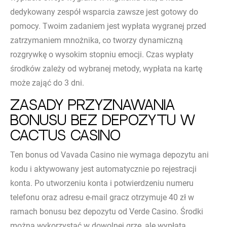
dedykowany zespół wsparcia zawsze jest gotowy do
pomocy. Twoim zadaniem jest wypłata wygranej przed
zatrzymaniem mnożnika, co tworzy dynamiczną
rozgrywkę o wysokim stopniu emocji. Czas wypłaty
środków zależy od wybranej metody, wypłata na kartę
może zająć do 3 dni.
Zasady przyznawania
bonusu bez depozytu w
Cactus Casino
Ten bonus od Vavada Casino nie wymaga depozytu ani
kodu i aktywowany jest automatycznie po rejestracji
konta. Po utworzeniu konta i potwierdzeniu numeru
telefonu oraz adresu e-mail gracz otrzymuje 40 zł w
ramach bonusu bez depozytu od Verde Casino. Środki
można wykorzystać w dowolnej grze, ale wypłata