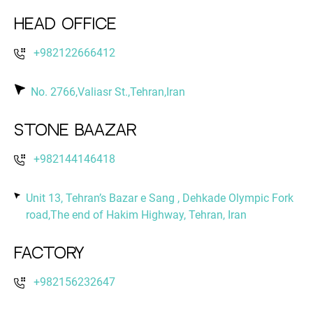
Head Office
+982122666412
No. 2766,Valiasr St.,Tehran,Iran
Stone Baazar
+982144146418
Unit 13, Tehran’s Bazar e Sang , Dehkade Olympic Fork
road,The end of Hakim Highway, Tehran, Iran
Factory
+982156232647