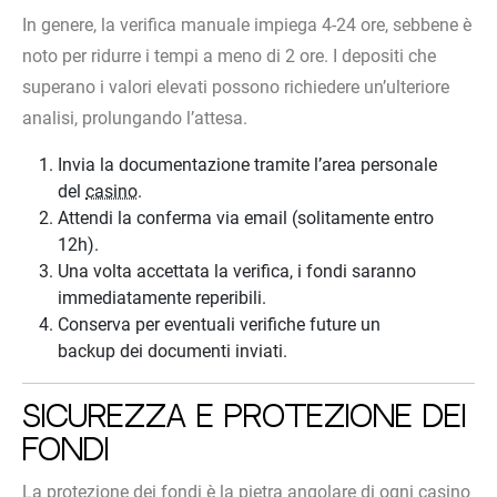
In genere, la verifica manuale impiega 4-24 ore, sebbene è
noto per ridurre i tempi a meno di 2 ore. I depositi che
superano i valori elevati possono richiedere un’ulteriore
analisi, prolungando l’attesa.
Invia la documentazione tramite l’area personale
del
casino
.
Attendi la conferma via email (solitamente entro
12h).
Una volta accettata la verifica, i fondi saranno
immediatamente reperibili.
Conserva per eventuali verifiche future un
backup dei documenti inviati.
Sicurezza e Protezione dei
Fondi
La protezione dei fondi è la pietra angolare di ogni
casino