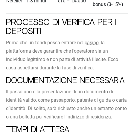
Neteller
1-3 minuti
€10 – €4.000
bonus (3‑15%)
Processo di Verifica per i
Depositi
Prima che un fondi possa entrare nel
casino
, la
piattaforma deve garantire che l’operatore sia un
individuo legittimo e non parte di attività illecite. Ecco
cosa aspettarsi durante la fase di verifica.
Documentazione Necessaria
Il passo uno è la presentazione di un documento di
identità valido, come passaporto, patente di guida o carta
d’identità. Di solito, sarà richiesto anche un estratto conto
o una bolletta per verificare l’indirizzo di residenza.
Tempi di Attesa