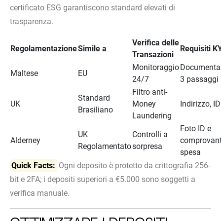
certificato ESG garantiscono standard elevati di
trasparenza.
Verifica delle
Regolamentazione
Simile a
Requisiti K
Transazioni
Monitoraggio
Documenta
Maltese
EU
24/7
3 passaggi
Filtro anti-
Standard
UK
Money
Indirizzo, ID
Brasiliano
Laundering
Foto ID e
UK
Controlli a
Alderney
comprovan
Regolamentato
sorpresa
spesa
Quick Facts:
Ogni deposito è protetto da crittografia 256-
bit e 2FA; i depositi superiori a €5.000 sono soggetti a
verifica manuale.