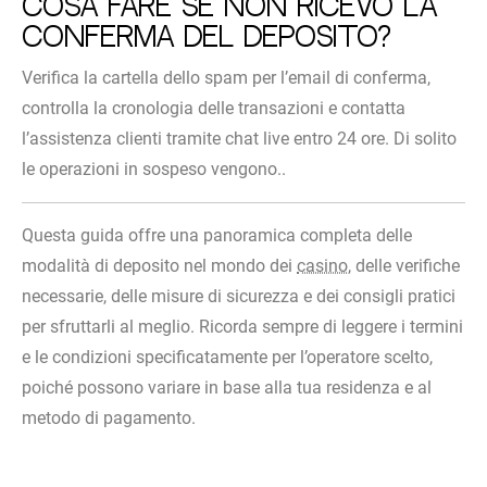
Cosa fare se non ricevo la
conferma del deposito?
Verifica la cartella dello spam per l’email di conferma,
controlla la cronologia delle transazioni e contatta
l’assistenza clienti tramite chat live entro 24 ore. Di solito
le operazioni in sospeso vengono..
Questa guida offre una panoramica completa delle
modalità di deposito nel mondo dei
casino
, delle verifiche
necessarie, delle misure di sicurezza e dei consigli pratici
per sfruttarli al meglio. Ricorda sempre di leggere i termini
e le condizioni specificatamente per l’operatore scelto,
poiché possono variare in base alla tua residenza e al
metodo di pagamento.