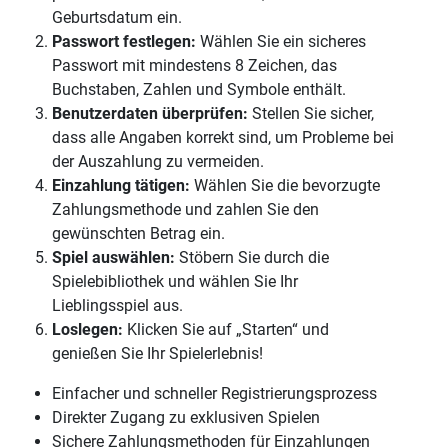
Geburtsdatum ein.
Passwort festlegen:
Wählen Sie ein sicheres
Passwort mit mindestens 8 Zeichen, das
Buchstaben, Zahlen und Symbole enthält.
Benutzerdaten überprüfen:
Stellen Sie sicher,
dass alle Angaben korrekt sind, um Probleme bei
der Auszahlung zu vermeiden.
Einzahlung tätigen:
Wählen Sie die bevorzugte
Zahlungsmethode und zahlen Sie den
gewünschten Betrag ein.
Spiel auswählen:
Stöbern Sie durch die
Spielebibliothek und wählen Sie Ihr
Lieblingsspiel aus.
Loslegen:
Klicken Sie auf „Starten“ und
genießen Sie Ihr Spielerlebnis!
Einfacher und schneller Registrierungsprozess
Direkter Zugang zu exklusiven Spielen
Sichere Zahlungsmethoden für Einzahlungen