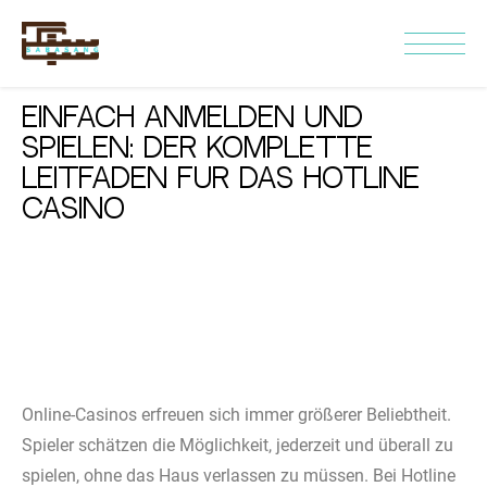
Einfach anmelden und
spielen: Der komplette
Leitfaden für das Hotline
Casino
Online-Casinos erfreuen sich immer größerer Beliebtheit.
Spieler schätzen die Möglichkeit, jederzeit und überall zu
spielen, ohne das Haus verlassen zu müssen. Bei Hotline