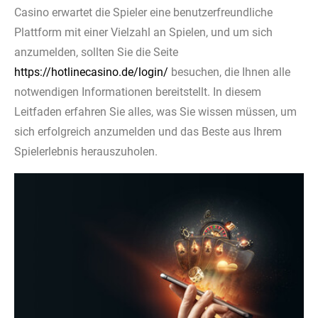
Casino erwartet die Spieler eine benutzerfreundliche
Plattform mit einer Vielzahl an Spielen, und um sich
anzumelden, sollten Sie die Seite
https://hotlinecasino.de/login/
besuchen, die Ihnen alle
notwendigen Informationen bereitstellt. In diesem
Leitfaden erfahren Sie alles, was Sie wissen müssen, um
sich erfolgreich anzumelden und das Beste aus Ihrem
Spielerlebnis herauszuholen.