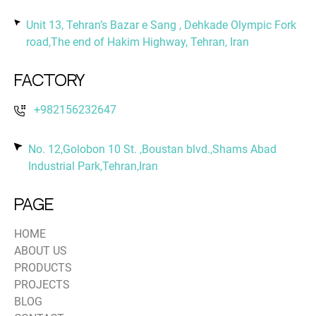
Unit 13, Tehran’s Bazar e Sang , Dehkade Olympic Fork
road,The end of Hakim Highway, Tehran, Iran
Factory
+982156232647
No. 12,Golobon 10 St. ,Boustan blvd.,Shams Abad
Industrial Park,Tehran,Iran
PAGE
HOME
ABOUT US
PRODUCTS
PROJECTS
BLOG