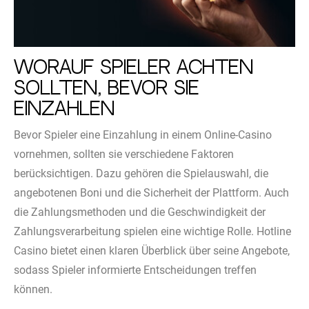
Worauf Spieler achten
sollten, bevor sie
einzahlen
Bevor Spieler eine Einzahlung in einem Online-Casino
vornehmen, sollten sie verschiedene Faktoren
berücksichtigen. Dazu gehören die Spielauswahl, die
angebotenen Boni und die Sicherheit der Plattform. Auch
die Zahlungsmethoden und die Geschwindigkeit der
Zahlungsverarbeitung spielen eine wichtige Rolle. Hotline
Casino bietet einen klaren Überblick über seine Angebote,
sodass Spieler informierte Entscheidungen treffen
können.