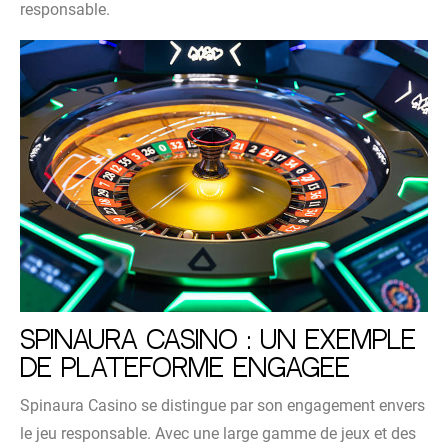
responsable.
Spinaura Casino : un exemple
de plateforme engagée
Spinaura Casino se distingue par son engagement envers
le jeu responsable. Avec une large gamme de jeux et des