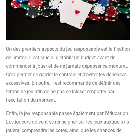
Un des premiers aspects du jeu responsable est la fixation
de limites. Il est crucial d’établir un budget avant de
commencer à jouer et de ne jamais dépasser ce montant.
Cela permet de garder le contrôle et d’éviter les dépenses
excessives. En outre, il est recommandé de définir des
temps de jeu afin de ne pas se laisser emporter par
l’excitation du moment.
Enfin, le jeu responsable passe également par l’éducation.
Les joueurs doivent se renseigner sur les jeux auxquels ils
jouent, comprendre les cotes, ainsi que les chances de