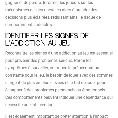
gagner et de perdre. Informer les joueurs sur les
mécanismes des jeux peut les aider à prendre des
décisions plus éclairées, réduisant ainsi le risque de
comportements addictifs.
Identifier les signes de
l’addiction au jeu
Reconnaître les signes d’une addiction au jeu est essentiel
pour prévenir des problèmes sérieux. Parmi les
symptômes à surveiller, on trouve la préoccupation
constante pour le jeu, le besoin de jouer avec des sommes
d’argent de plus en plus élevées et le fait de jouer pour
échapper à des problèmes personnels ou émotionnels.
Ces comportements peuvent indiquer une dépendance qui
nécessite une intervention.
Il est également important de prêter attention à l’impact