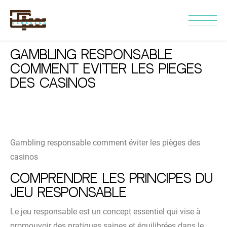
Gambling responsable
comment éviter les pièges
des casinos
Gambling responsable comment éviter les pièges des
casinos
Comprendre les principes du
jeu responsable
Le jeu responsable est un concept essentiel qui vise à
promouvoir des pratiques saines et équilibrées dans le