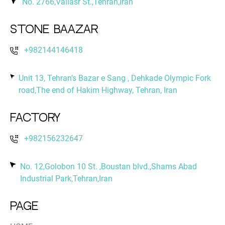
No. 2766,Valiasr St.,Tehran,Iran
Stone Baazar
+982144146418
Unit 13, Tehran’s Bazar e Sang , Dehkade Olympic Fork
road,The end of Hakim Highway, Tehran, Iran
Factory
+982156232647
No. 12,Golobon 10 St. ,Boustan blvd.,Shams Abad
Industrial Park,Tehran,Iran
PAGE