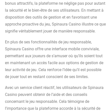
bonus attractifs, la plateforme ne néglige pas pour autant
la sécurité et le bien-être de ses utilisateurs. En mettant à
disposition des outils de gestion et en favorisant une
approche proactive du jeu, Spinaura Casino illustre ce que
signifie véritablement jouer de manière responsable.
En plus de ses fonctionnalités de jeu responsable,
Spinaura Casino offre une interface mobile conviviale,
permettant aux joueurs de s’amuser où qu’ils soient tout
en maintenant un accès facile aux options de gestion de
leur activité de jeu. Cela renforce l’idée qu’il est possible
de jouer tout en restant conscient de ses limites.
Avec un service client réactif, les utilisateurs de Spinaura
Casino peuvent obtenir de l’aide et des conseils
concernant le jeu responsable. Cela témoigne de
l’importance que la plateforme accorde à la sécurité de