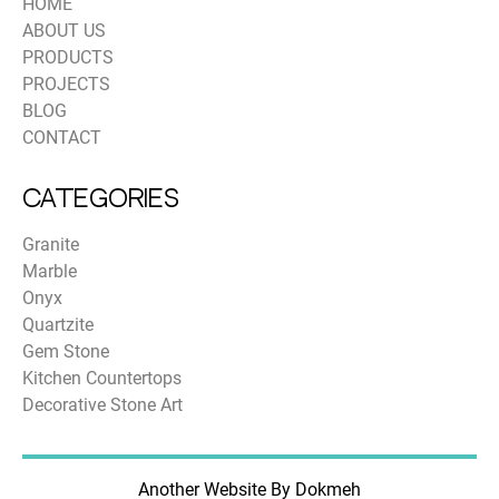
HOME
ABOUT US
PRODUCTS
PROJECTS
BLOG
CONTACT
Categories
Granite
Marble
Onyx
Quartzite
Gem Stone
Kitchen Countertops
Decorative Stone Art
Another Website By Dokmeh